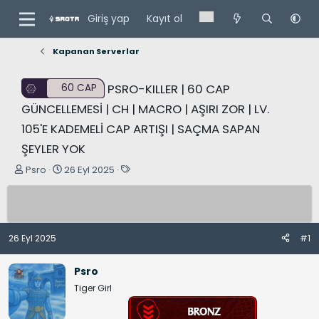
Giriş yap
Kayıt ol
Kapanan Serverlar
PSRO-KILLER | 60 CAP
60 CAP
GÜNCELLEMESİ | CH | MACRO | AŞIRI ZOR | LV.
105'E KADEMELİ CAP ARTIŞI | SAÇMA SAPAN
ŞEYLER YOK
K
B
E
Psro
26 Eyl 2025
o
a
t
n
ş
i
u
l
k
y
a
e
26 Eyl 2025
#1
u
n
t
B
g
l
Psro
a
ı
e
Tiger Girl
ş
ç
r
l
t