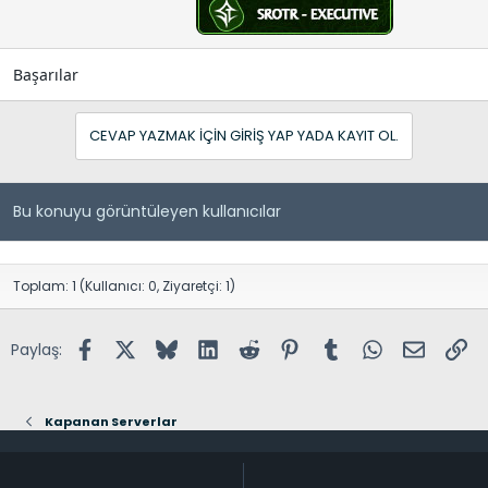
Başarılar
CEVAP YAZMAK IÇIN GIRIŞ YAP YADA KAYIT OL.
Bu konuyu görüntüleyen kullanıcılar
Toplam: 1 (Kullanıcı: 0, Ziyaretçi: 1)
Facebook
X (Twitter)
Bluesky
LinkedIn
Reddit
Pinterest
Tumblr
WhatsApp
E-posta
Lin
Paylaş:
Kapanan Serverlar