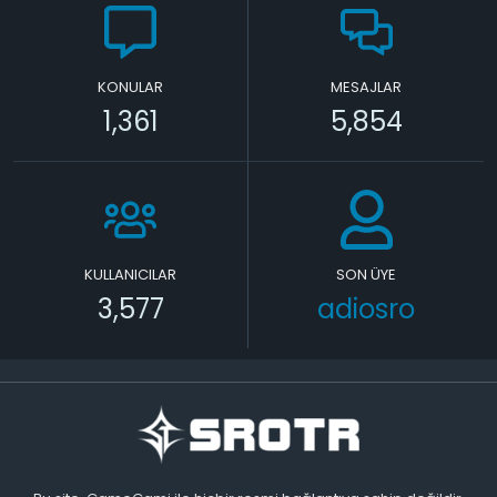
KONULAR
MESAJLAR
1,361
5,854
KULLANICILAR
SON ÜYE
3,577
adiosro