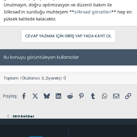
Unutmayın, doğru optimizasyon ve düzenli bakım ile
Silkroad'ın sunduğu muhteşem **
silkroad görselleri
** hep en
yüksek kalitede kalacaktır.
CEVAP YAZMAK IÇIN GIRIŞ YAP YADA KAYIT OL.
Bu konuyu görüntüleyen kullanıcılar
Toplam: 1 (Kullanıcı: 0, Ziyaretçi: 1)
Facebook
X (Twitter)
Bluesky
LinkedIn
Reddit
Pinterest
Tumblr
WhatsApp
E-posta
Lin
Paylaş:
SRO Rehber