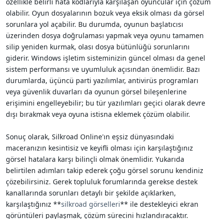
özellikle belirli hata kodlarıyla karşılaşan oyuncular için çözüm
olabilir. Oyun dosyalarının bozuk veya eksik olması da görsel
sorunlara yol açabilir. Bu durumda, oyunun başlatıcısı
üzerinden dosya doğrulaması yapmak veya oyunu tamamen
silip yeniden kurmak, olası dosya bütünlüğü sorunlarını
giderir. Windows işletim sisteminizin güncel olması da genel
sistem performansı ve uyumluluk açısından önemlidir. Bazı
durumlarda, üçüncü parti yazılımlar, antivirüs programları
veya güvenlik duvarları da oyunun görsel bileşenlerine
erişimini engelleyebilir; bu tür yazılımları geçici olarak devre
dışı bırakmak veya oyuna istisna eklemek çözüm olabilir.
Sonuç olarak, Silkroad Online'ın eşsiz dünyasındaki
maceranızın kesintisiz ve keyifli olması için karşılaştığınız
görsel hatalara karşı bilinçli olmak önemlidir. Yukarıda
belirtilen adımları takip ederek çoğu görsel sorunu kendiniz
çözebilirsiniz. Gerek topluluk forumlarında gerekse destek
kanallarında sorunları detaylı bir şekilde açıklarken,
karşılaştığınız **
silkroad görselleri
** ile destekleyici ekran
görüntüleri paylaşmak, çözüm sürecini hızlandıracaktır.