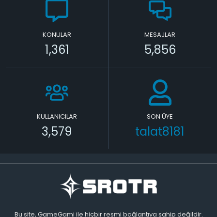
KONULAR
MESAJLAR
1,361
5,856
KULLANICILAR
SON ÜYE
3,579
talat8181
Bu site, GameGami ile hiçbir resmi bağlantıya sahip değildir.