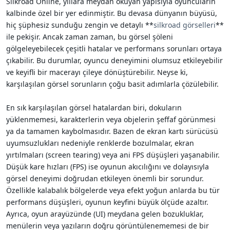
Silkroad Online, yıllara meydan okuyan yapısıyla oyuncuların
i
kalbinde özel bir yer edinmiştir. Bu devasa dünyanın büyüsü,
hiç şüphesiz sunduğu zengin ve detaylı **
silkroad görselleri
**
ile pekişir. Ancak zaman zaman, bu görsel şöleni
gölgeleyebilecek çeşitli hatalar ve performans sorunları ortaya
çıkabilir. Bu durumlar, oyuncu deneyimini olumsuz etkileyebilir
ve keyifli bir macerayı çileye dönüştürebilir. Neyse ki,
karşılaşılan görsel sorunların çoğu basit adımlarla çözülebilir.
En sık karşılaşılan görsel hatalardan biri, dokuların
yüklenmemesi, karakterlerin veya objelerin şeffaf görünmesi
ya da tamamen kaybolmasıdır. Bazen de ekran kartı sürücüsü
uyumsuzlukları nedeniyle renklerde bozulmalar, ekran
yırtılmaları (screen tearing) veya ani FPS düşüşleri yaşanabilir.
Düşük kare hızları (FPS) ise oyunun akıcılığını ve dolayısıyla
görsel deneyimi doğrudan etkileyen önemli bir sorundur.
Özellikle kalabalık bölgelerde veya efekt yoğun anlarda bu tür
performans düşüşleri, oyunun keyfini büyük ölçüde azaltır.
Ayrıca, oyun arayüzünde (UI) meydana gelen bozukluklar,
menülerin veya yazıların doğru görüntülenememesi de bir