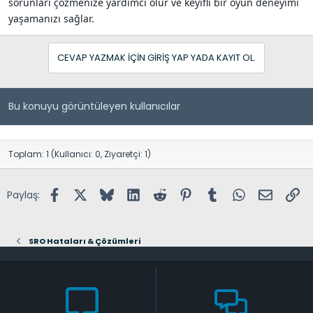
sorunları çözmenize yardımcı olur ve keyifli bir oyun deneyimi
yaşamanızı sağlar.
CEVAP YAZMAK IÇIN GIRIŞ YAP YADA KAYIT OL.
Bu konuyu görüntüleyen kullanıcılar
Toplam: 1 (Kullanıcı: 0, Ziyaretçi: 1)
Facebook
X (Twitter)
Bluesky
LinkedIn
Reddit
Pinterest
Tumblr
WhatsApp
E-posta
Lin
Paylaş:
SRO Hataları & Çözümleri