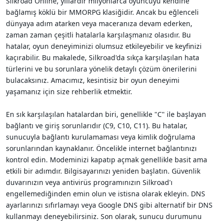
Silkroad Online, yıllardır milyonlarca oyuncuyu kendine
i
bağlamış köklü bir MMORPG klasiğidir. Ancak bu eğlenceli
dünyaya adım atarken veya maceranıza devam ederken,
zaman zaman çeşitli hatalarla karşılaşmanız olasıdır. Bu
hatalar, oyun deneyiminizi olumsuz etkileyebilir ve keyfinizi
kaçırabilir. Bu makalede, Silkroad'da sıkça karşılaşılan hata
türlerini ve bu sorunlara yönelik detaylı çözüm önerilerini
bulacaksınız. Amacımız, kesintisiz bir oyun deneyimi
yaşamanız için size rehberlik etmektir.
En sık karşılaşılan hatalardan biri, genellikle "C" ile başlayan
bağlantı ve giriş sorunlarıdır (C9, C10, C11). Bu hatalar,
sunucuyla bağlantı kurulamaması veya kimlik doğrulama
sorunlarından kaynaklanır. Öncelikle internet bağlantınızı
kontrol edin. Modeminizi kapatıp açmak genellikle basit ama
etkili bir adımdır. Bilgisayarınızı yeniden başlatın. Güvenlik
duvarınızın veya antivirüs programınızın Silkroad'ı
engellemediğinden emin olun ve istisna olarak ekleyin. DNS
ayarlarınızı sıfırlamayı veya Google DNS gibi alternatif bir DNS
kullanmayı deneyebilirsiniz. Son olarak, sunucu durumunu