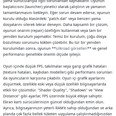
yama sunucularıyla ilgili sorunlardan kaynaklanır. Oyunun
başlatıcısını (launcher) yönetici olarak çalıştırın ve yamanın
tamamlanmasını bekleyin. Eğer sorun devam ederse, oyunun
kurulu olduğu klasördeki "patch.dat" veya benzeri yama
dosyalarını silerek tekrar deneyin. Daha kapsamlı bir çözüm,
oyunun onarım (repair) özelliğini kullanmak veya tam bir
yeniden kurulum yapmaktır. Temiz bir kurulum, çoğu dosya
bozulması sorununu kökten çözebilir. Bu tür bir yeniden
kurulumdan sonra, oyunun **
silkroad görselleri
** ve genel
performansı genellikle önemli ölçüde iyileşir.
Oyun içinde düşük FPS, takılmalar veya garip grafik hataları
(texture hataları, kaybolan modeller) gibi performans sorunları
da oyuncuların karşısına çıkabilir. Oyun içi grafik ayarlarını
düşürmek, özellikle eski veya düşük özellikli bilgisayarlarda
etkili bir çözümdür. "Shader Quality", "Shadows" ve "View
Distance" gibi ayarlar, FPS üzerinde büyük etkiye sahiptir.
Ekran kartı sürücülerinizin güncel olduğundan emin olun.
Ayrıca, bilgisayarınızın yeterli RAM'e sahip olduğundan ve arka
planda çok fazla bellek tüketen uygulama çalıştırmadığınızdan