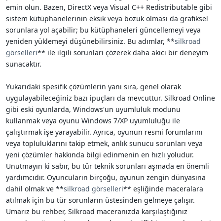
emin olun. Bazen, DirectX veya Visual C++ Redistributable gibi
sistem kütüphanelerinin eksik veya bozuk olması da grafiksel
sorunlara yol açabilir; bu kütüphaneleri güncellemeyi veya
yeniden yüklemeyi düşünebilirsiniz. Bu adımlar, **
silkroad
görselleri
** ile ilgili sorunları çözerek daha akıcı bir deneyim
sunacaktır.
Yukarıdaki spesifik çözümlerin yanı sıra, genel olarak
uygulayabileceğiniz bazı ipuçları da mevcuttur. Silkroad Online
gibi eski oyunlarda, Windows'un uyumluluk modunu
kullanmak veya oyunu Windows 7/XP uyumluluğu ile
çalıştırmak işe yarayabilir. Ayrıca, oyunun resmi forumlarını
veya topluluklarını takip etmek, anlık sunucu sorunları veya
yeni çözümler hakkında bilgi edinmenin en hızlı yoludur.
Unutmayın ki sabır, bu tür teknik sorunları aşmada en önemli
yardımcıdır. Oyuncuların birçoğu, oyunun zengin dünyasına
dahil olmak ve **
silkroad görselleri
** eşliğinde maceralara
atılmak için bu tür sorunların üstesinden gelmeye çalışır.
Umarız bu rehber, Silkroad maceranızda karşılaştığınız