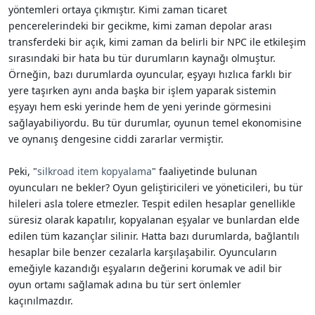
yöntemleri ortaya çıkmıştır. Kimi zaman ticaret
pencerelerindeki bir gecikme, kimi zaman depolar arası
transferdeki bir açık, kimi zaman da belirli bir NPC ile etkileşim
sırasındaki bir hata bu tür durumların kaynağı olmuştur.
Örneğin, bazı durumlarda oyuncular, eşyayı hızlıca farklı bir
yere taşırken aynı anda başka bir işlem yaparak sistemin
eşyayı hem eski yerinde hem de yeni yerinde görmesini
sağlayabiliyordu. Bu tür durumlar, oyunun temel ekonomisine
ve oynanış dengesine ciddi zararlar vermiştir.
Peki, "
silkroad item kopyalama
" faaliyetinde bulunan
oyuncuları ne bekler? Oyun geliştiricileri ve yöneticileri, bu tür
hileleri asla tolere etmezler. Tespit edilen hesaplar genellikle
süresiz olarak kapatılır, kopyalanan eşyalar ve bunlardan elde
edilen tüm kazançlar silinir. Hatta bazı durumlarda, bağlantılı
hesaplar bile benzer cezalarla karşılaşabilir. Oyuncuların
emeğiyle kazandığı eşyaların değerini korumak ve adil bir
oyun ortamı sağlamak adına bu tür sert önlemler
kaçınılmazdır.