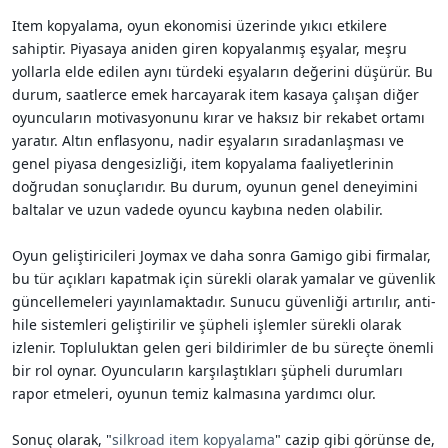
Item kopyalama, oyun ekonomisi üzerinde yıkıcı etkilere
sahiptir. Piyasaya aniden giren kopyalanmış eşyalar, meşru
yollarla elde edilen aynı türdeki eşyaların değerini düşürür. Bu
durum, saatlerce emek harcayarak item kasaya çalışan diğer
oyuncuların motivasyonunu kırar ve haksız bir rekabet ortamı
yaratır. Altın enflasyonu, nadir eşyaların sıradanlaşması ve
genel piyasa dengesizliği, item kopyalama faaliyetlerinin
doğrudan sonuçlarıdır. Bu durum, oyunun genel deneyimini
baltalar ve uzun vadede oyuncu kaybına neden olabilir.
Oyun geliştiricileri Joymax ve daha sonra Gamigo gibi firmalar,
bu tür açıkları kapatmak için sürekli olarak yamalar ve güvenlik
güncellemeleri yayınlamaktadır. Sunucu güvenliği artırılır, anti-
hile sistemleri geliştirilir ve şüpheli işlemler sürekli olarak
izlenir. Topluluktan gelen geri bildirimler de bu süreçte önemli
bir rol oynar. Oyuncuların karşılaştıkları şüpheli durumları
rapor etmeleri, oyunun temiz kalmasına yardımcı olur.
Sonuç olarak, "
silkroad item kopyalama
" cazip gibi görünse de,