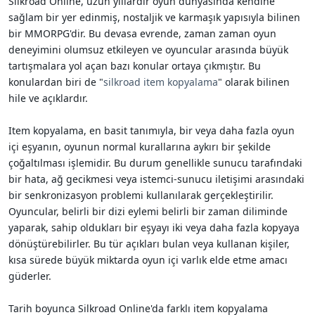
Silkroad Online, uzun yıllardır oyun dünyasında kendine
i
sağlam bir yer edinmiş, nostaljik ve karmaşık yapısıyla bilinen
bir MMORPG'dir. Bu devasa evrende, zaman zaman oyun
deneyimini olumsuz etkileyen ve oyuncular arasında büyük
tartışmalara yol açan bazı konular ortaya çıkmıştır. Bu
konulardan biri de "
silkroad item kopyalama
" olarak bilinen
hile ve açıklardır.
Item kopyalama, en basit tanımıyla, bir veya daha fazla oyun
içi eşyanın, oyunun normal kurallarına aykırı bir şekilde
çoğaltılması işlemidir. Bu durum genellikle sunucu tarafındaki
bir hata, ağ gecikmesi veya istemci-sunucu iletişimi arasındaki
bir senkronizasyon problemi kullanılarak gerçekleştirilir.
Oyuncular, belirli bir dizi eylemi belirli bir zaman diliminde
yaparak, sahip oldukları bir eşyayı iki veya daha fazla kopyaya
dönüştürebilirler. Bu tür açıkları bulan veya kullanan kişiler,
kısa sürede büyük miktarda oyun içi varlık elde etme amacı
güderler.
Tarih boyunca Silkroad Online'da farklı item kopyalama