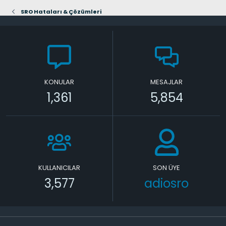
SRO Hataları & Çözümleri
KONULAR
MESAJLAR
1,361
5,854
KULLANICILAR
SON ÜYE
3,577
adiosro