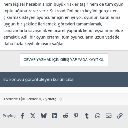
hem kişisel hesabınız için büyük riskler taşır hem de tüm oyun
topluluğuna zarar verir. Silkroad Online'ın keyfini gerçekten
çıkarmak isteyen oyuncular için en iyi yol, oyunun kurallarına
uygun bir şekilde ilerlemek, görevleri tamamlamak,
canavarlarla savaşmak ve ticaret yaparak kendi eşyalarını elde
etmektir. Adil bir oyun ortamı, tüm oyuncuların uzun vadede
daha fazla keyif almasını sağlar.
CEVAP YAZMAK IÇIN GIRIŞ YAP YADA KAYIT OL.
Bu konuyu görüntüleyen kullanıcılar
Toplam: 1 (Kullanıcı: 0, Ziyaretçi: 1)
Facebook
X (Twitter)
Bluesky
LinkedIn
Reddit
Pinterest
Tumblr
WhatsApp
E-posta
Lin
Paylaş: