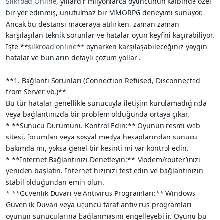
Silkroad Online
, yıllardır milyonlarca oyuncunun kalbinde özel
i
bir yer edinmiş, unutulmaz bir MMORPG deneyimi sunuyor.
Ancak bu destansı maceraya atılırken, zaman zaman
karşılaşılan teknik sorunlar ve hatalar oyun keyfini kaçırabiliyor.
İşte **
silkroad onlıne
** oynarken karşılaşabileceğiniz yaygın
hatalar ve bunların detaylı çözüm yolları.
**1. Bağlantı Sorunları (Connection Refused, Disconnected
from Server vb.)**
Bu tür hatalar genellikle sunucuyla iletişim kurulamadığında
veya bağlantınızda bir problem olduğunda ortaya çıkar.
* **Sunucu Durumunu Kontrol Edin:** Oyunun resmi web
sitesi, forumları veya sosyal medya hesaplarından sunucu
bakımda mı, yoksa genel bir kesinti mi var kontrol edin.
* **İnternet Bağlantınızı Denetleyin:** Modem/router’ınızı
yeniden başlatın. İnternet hızınızı test edin ve bağlantınızın
stabil olduğundan emin olun.
* **Güvenlik Duvarı ve Antivirüs Programları:** Windows
Güvenlik Duvarı veya üçüncü taraf antivirüs programları
oyunun sunucularına bağlanmasını engelleyebilir. Oyunu bu