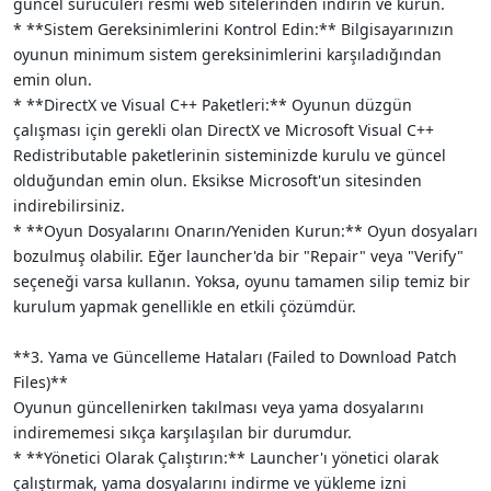
güncel sürücüleri resmi web sitelerinden indirin ve kurun.
* **Sistem Gereksinimlerini Kontrol Edin:** Bilgisayarınızın
oyunun minimum sistem gereksinimlerini karşıladığından
emin olun.
* **DirectX ve Visual C++ Paketleri:** Oyunun düzgün
çalışması için gerekli olan DirectX ve Microsoft Visual C++
Redistributable paketlerinin sisteminizde kurulu ve güncel
olduğundan emin olun. Eksikse Microsoft'un sitesinden
indirebilirsiniz.
* **Oyun Dosyalarını Onarın/Yeniden Kurun:** Oyun dosyaları
bozulmuş olabilir. Eğer launcher'da bir "Repair" veya "Verify"
seçeneği varsa kullanın. Yoksa, oyunu tamamen silip temiz bir
kurulum yapmak genellikle en etkili çözümdür.
**3. Yama ve Güncelleme Hataları (Failed to Download Patch
Files)**
Oyunun güncellenirken takılması veya yama dosyalarını
indirememesi sıkça karşılaşılan bir durumdur.
* **Yönetici Olarak Çalıştırın:** Launcher'ı yönetici olarak
çalıştırmak, yama dosyalarını indirme ve yükleme izni