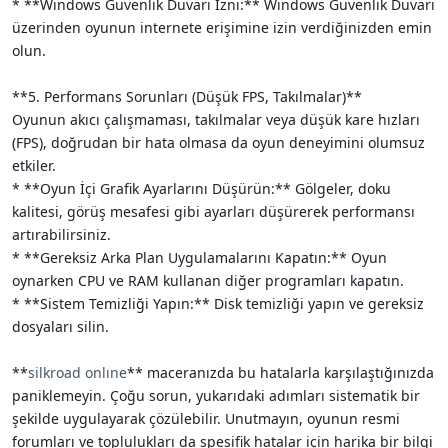
* **Windows Güvenlik Duvarı İzni:** Windows Güvenlik Duvarı
üzerinden oyunun internete erişimine izin verdiğinizden emin
olun.
**5. Performans Sorunları (Düşük FPS, Takılmalar)**
Oyunun akıcı çalışmaması, takılmalar veya düşük kare hızları
(FPS), doğrudan bir hata olmasa da oyun deneyimini olumsuz
etkiler.
* **Oyun İçi Grafik Ayarlarını Düşürün:** Gölgeler, doku
kalitesi, görüş mesafesi gibi ayarları düşürerek performansı
artırabilirsiniz.
* **Gereksiz Arka Plan Uygulamalarını Kapatın:** Oyun
oynarken CPU ve RAM kullanan diğer programları kapatın.
* **Sistem Temizliği Yapın:** Disk temizliği yapın ve gereksiz
dosyaları silin.
**
silkroad onlıne
** maceranızda bu hatalarla karşılaştığınızda
paniklemeyin. Çoğu sorun, yukarıdaki adımları sistematik bir
şekilde uygulayarak çözülebilir. Unutmayın, oyunun resmi
forumları ve toplulukları da spesifik hatalar için harika bir bilgi