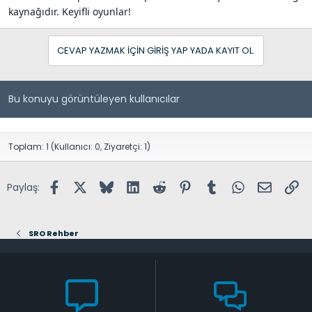
kaynağıdır. Keyifli oyunlar!
CEVAP YAZMAK IÇIN GIRIŞ YAP YADA KAYIT OL.
Bu konuyu görüntüleyen kullanıcılar
Toplam: 1 (Kullanıcı: 0, Ziyaretçi: 1)
Facebook
X (Twitter)
Bluesky
LinkedIn
Reddit
Pinterest
Tumblr
WhatsApp
E-posta
Lin
Paylaş:
SRO Rehber