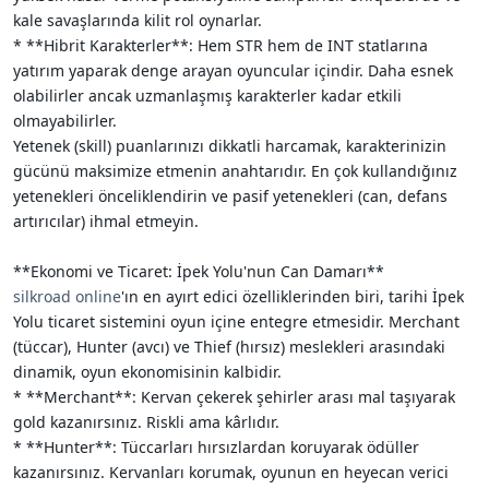
kale savaşlarında kilit rol oynarlar.
* **Hibrit Karakterler**: Hem STR hem de INT statlarına
yatırım yaparak denge arayan oyuncular içindir. Daha esnek
olabilirler ancak uzmanlaşmış karakterler kadar etkili
olmayabilirler.
Yetenek (skill) puanlarınızı dikkatli harcamak, karakterinizin
gücünü maksimize etmenin anahtarıdır. En çok kullandığınız
yetenekleri önceliklendirin ve pasif yetenekleri (can, defans
artırıcılar) ihmal etmeyin.
**Ekonomi ve Ticaret: İpek Yolu'nun Can Damarı**
silkroad online
'ın en ayırt edici özelliklerinden biri, tarihi İpek
Yolu ticaret sistemini oyun içine entegre etmesidir. Merchant
(tüccar), Hunter (avcı) ve Thief (hırsız) meslekleri arasındaki
dinamik, oyun ekonomisinin kalbidir.
* **Merchant**: Kervan çekerek şehirler arası mal taşıyarak
gold kazanırsınız. Riskli ama kârlıdır.
* **Hunter**: Tüccarları hırsızlardan koruyarak ödüller
kazanırsınız. Kervanları korumak, oyunun en heyecan verici