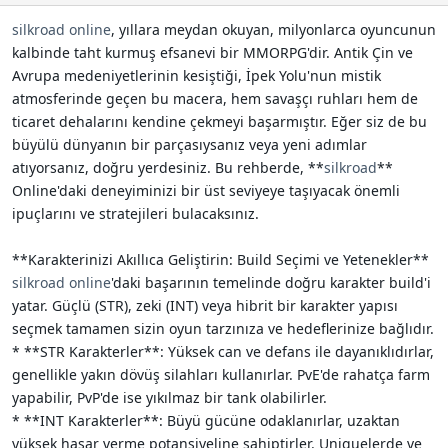
n
h
silkroad online
, yıllara meydan okuyan, milyonlarca oyuncunun
i
kalbinde taht kurmuş efsanevi bir MMORPG'dir. Antik Çin ve
Avrupa medeniyetlerinin kesiştiği, İpek Yolu'nun mistik
atmosferinde geçen bu macera, hem savaşçı ruhları hem de
ticaret dehalarını kendine çekmeyi başarmıştır. Eğer siz de bu
büyülü dünyanın bir parçasıysanız veya yeni adımlar
atıyorsanız, doğru yerdesiniz. Bu rehberde, **
silkroad
**
Online'daki deneyiminizi bir üst seviyeye taşıyacak önemli
ipuçlarını ve stratejileri bulacaksınız.
**Karakterinizi Akıllıca Geliştirin: Build Seçimi ve Yetenekler**
silkroad online
'daki başarının temelinde doğru karakter build'i
yatar. Güçlü (STR), zeki (INT) veya hibrit bir karakter yapısı
seçmek tamamen sizin oyun tarzınıza ve hedeflerinize bağlıdır.
* **STR Karakterler**: Yüksek can ve defans ile dayanıklıdırlar,
genellikle yakın dövüş silahları kullanırlar. PvE'de rahatça farm
yapabilir, PvP'de ise yıkılmaz bir tank olabilirler.
* **INT Karakterler**: Büyü gücüne odaklanırlar, uzaktan
yüksek hasar verme potansiyeline sahiptirler. Uniquelerde ve