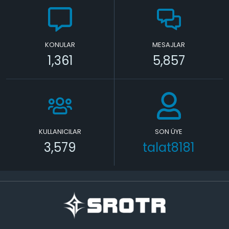
KONULAR
MESAJLAR
1,361
5,857
KULLANICILAR
SON ÜYE
3,579
talat8181