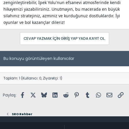
zenginleştirebilir, İpek Yolu'nun efsanevi atmosferinde kendi
hikayenizi yazabilirsiniz. Unutmayın, bu macerada en büyük
silahınız stratejiniz, azminiz ve kurduğunuz dostluklardır. İyi
oyunlar ve bol kazançlar dileriz!
CEVAP YAZMAK IÇIN GIRIŞ YAP YADA KAYIT OL.
Bu konuyu görüntüleyen kullanıcılar
Toplam: 1 (Kullanıcı: 0, Ziyaretçi: 1)
Facebook
X (Twitter)
Bluesky
LinkedIn
Reddit
Pinterest
Tumblr
WhatsApp
E-posta
Lin
Paylaş:
SRO Rehber