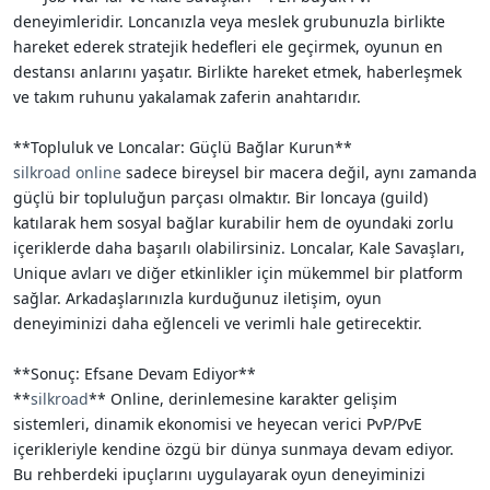
deneyimleridir. Loncanızla veya meslek grubunuzla birlikte
hareket ederek stratejik hedefleri ele geçirmek, oyunun en
destansı anlarını yaşatır. Birlikte hareket etmek, haberleşmek
ve takım ruhunu yakalamak zaferin anahtarıdır.
**Topluluk ve Loncalar: Güçlü Bağlar Kurun**
silkroad online
sadece bireysel bir macera değil, aynı zamanda
güçlü bir topluluğun parçası olmaktır. Bir loncaya (guild)
katılarak hem sosyal bağlar kurabilir hem de oyundaki zorlu
içeriklerde daha başarılı olabilirsiniz. Loncalar, Kale Savaşları,
Unique avları ve diğer etkinlikler için mükemmel bir platform
sağlar. Arkadaşlarınızla kurduğunuz iletişim, oyun
deneyiminizi daha eğlenceli ve verimli hale getirecektir.
**Sonuç: Efsane Devam Ediyor**
**
silkroad
** Online, derinlemesine karakter gelişim
sistemleri, dinamik ekonomisi ve heyecan verici PvP/PvE
içerikleriyle kendine özgü bir dünya sunmaya devam ediyor.
Bu rehberdeki ipuçlarını uygulayarak oyun deneyiminizi