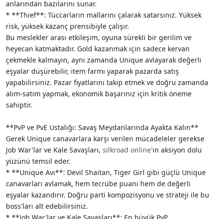
anlarından bazılarını sunar.
* **Thief**: Tüccarların mallarını çalarak satarsınız. Yüksek
risk, yüksek kazanç prensibiyle çalışır.
Bu meslekler arası etkileşim, oyuna sürekli bir gerilim ve
heyecan katmaktadır. Gold kazanmak için sadece kervan
çekmekle kalmayın, aynı zamanda Unique avlayarak değerli
eşyalar düşürebilir, item farmı yaparak pazarda satış
yapabilirsiniz. Pazar fiyatlarını takip etmek ve doğru zamanda
alım-satım yapmak, ekonomik başarınız için kritik öneme
sahiptir.
**PvP ve PvE Ustalığı: Savaş Meydanlarında Ayakta Kalın**
Gerek Unique canavarlara karşı verilen mücadeleler gerekse
Job War'lar ve Kale Savaşları,
silkroad online
'ın aksiyon dolu
yüzünü temsil eder.
* **Unique Avı**: Devil Shaitan, Tiger Girl gibi güçlü Unique
canavarları avlamak, hem tecrübe puanı hem de değerli
eşyalar kazandırır. Doğru parti kompozisyonu ve strateji ile bu
boss'ları alt edebilirsiniz.
* **Job War'lar ve Kale Savaşları**: En büyük PvP