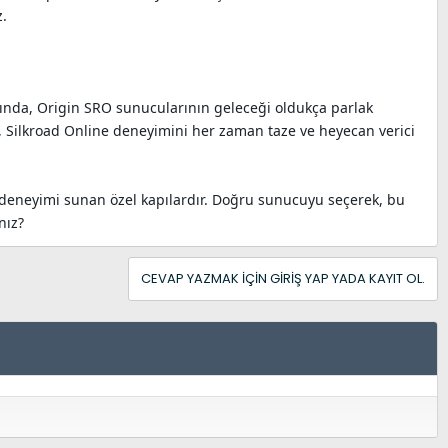
z.
ında, Origin SRO sunucularının geleceği oldukça parlak
, Silkroad Online deneyimini her zaman taze ve heyecan verici
n deneyimi sunan özel kapılardır. Doğru sunucuyu seçerek, bu
nız?
CEVAP YAZMAK IÇIN GIRIŞ YAP YADA KAYIT OL.