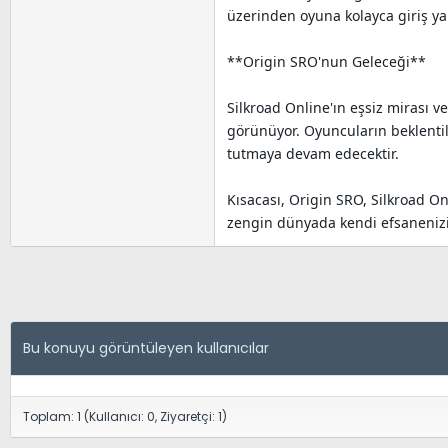
üzerinden oyuna kolayca giriş yap
**Origin SRO'nun Geleceği**
Silkroad Online'ın eşsiz mirası
görünüyor. Oyuncuların beklentil
tutmaya devam edecektir.
Kısacası, Origin SRO, Silkroad O
zengin dünyada kendi efsanenizi ya
Bu konuyu görüntüleyen kullanıcılar
Toplam: 1 (Kullanıcı: 0, Ziyaretçi: 1)