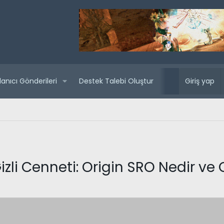
lanıcı Gönderileri
Destek Talebi Oluştur
Yaklaşan sunuc
Giriş yap
Gizli Cenneti: Origin SRO Nedir v