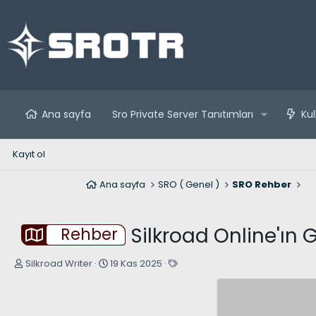
Ana sayfa
Sro Private Server Tanıtımları
Kul
Kayıt ol
Ana sayfa
SRO ( Genel )
SRO Rehber
Silkroad Online'ın 
Rehber
K
B
E
Silkroad Writer
19 Kas 2025
o
a
t
n
ş
i
u
l
k