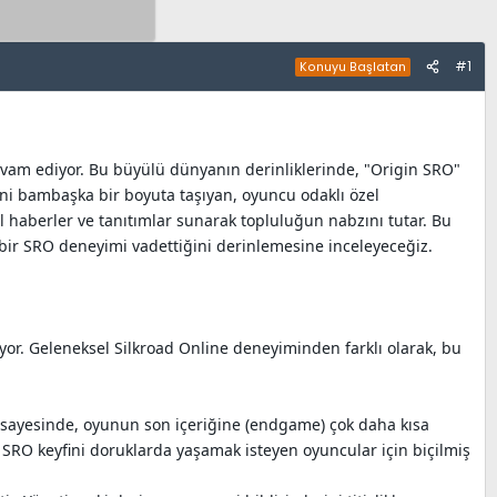
#1
Konuyu Başlatan
evam ediyor. Bu büyülü dünyanın derinliklerinde, "Origin SRO"
sini bambaşka bir boyuta taşıyan, oyuncu odaklı özel
l haberler ve tanıtımlar sunarak topluluğun nabzını tutar. Bu
ir SRO deneyimi vadettiğini derinlemesine inceleyeceğiz.
or. Geleneksel Silkroad Online deneyiminden farklı olarak, bu
ı sayesinde, oyunun son içeriğine (endgame) çok daha kısa
ak SRO keyfini doruklarda yaşamak isteyen oyuncular için biçilmiş