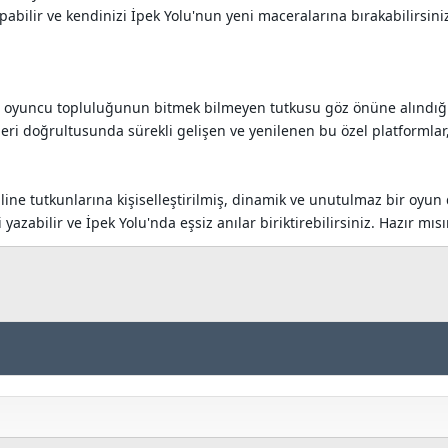
abilir ve kendinizi İpek Yolu'nun yeni maceralarına bırakabilirsini
 ve oyuncu topluluğunun bitmek bilmeyen tutkusu göz önüne alındığ
eri doğrultusunda sürekli gelişen ve yenilenen bu özel platformlar
nline tutkunlarına kişiselleştirilmiş, dinamik ve unutulmaz bir oyu
zabilir ve İpek Yolu'nda eşsiz anılar biriktirebilirsiniz. Hazır mısı