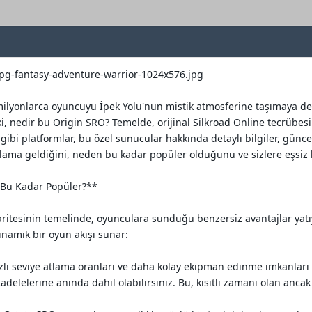
r milyonlarca oyuncuyu İpek Yolu'nun mistik atmosferine taşımaya d
Peki, nedir bu Origin SRO? Temelde, orijinal Silkroad Online tecrübe
ibi platformlar, bu özel sunucular hakkında detaylı bilgiler, günce
ama geldiğini, neden bu kadar popüler olduğunu ve sizlere eşsiz b
 Bu Kadar Popüler?**
itesinin temelinde, oyunculara sunduğu benzersiz avantajlar yatıy
inamik bir oyun akışı sunar:
ızlı seviye atlama oranları ve daha kolay ekipman edinme imkanlar
adelelerine anında dahil olabilirsiniz. Bu, kısıtlı zamanı olan anc