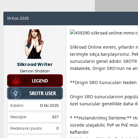
y
a
e
u
n
t
B
g
l
19 Kas 2025
a
ı
e
ş
ç
r
l
t
a
a
Silkroad Online evreni, yıllardı
t
r
terimiyle sıkça karşılaşırsınız. 
a
i
sunucuların genel adıdır. SROTR g
Silkroad Writer
n
h
makalede, Origin SRO'nun ne anl
Demon Shaitan
i
**Origin SRO Sunucuları Neden
Origin SRO sunucularının popülar
özel sunucular genellikle daha d
Katılım
13 Eki 2025
Mesajlar
927
* **Hızlandırılmış İlerleme:** H
sürede ulaşabilir, PvP ve PvE müc
Reaksiyon puanı
0
kaftandır.