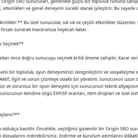
 Origin SRO sunucuları, genellikle güçlü bir topluluk ruhuna sahiptir
 etkinlikleri ve genel deneyimi sürekli olarak iyileştirir. Bu sayed
kinlikler:** Bu özel sunucular, sık sık ve çeşitli etkinlikler düzenle
 fırsatı sunarak maceranıza heyecan katar.
u Seçmek**
an önce doğru sunucuyu seçmek kritik öneme sahiptir. Karar verir
Canlı bir topluluk, oyun deneyiminizi zenginleştirir ve sosyalleşme 
ktif, ilgili ve sorun çözmeye odaklı bir yönetim, sunucunun uzun
isiz ve sorunsuz bir oyun deneyimi için sunucunun teknik altyapısın
 sunucunun kendine özgü EXP/SP oranları, item dropları ve özel sis
şlanır?**
ldukça basittir. Öncelikle, seçtiğiniz güvenilir bir Origin SRO sun
 dosyalarını indirebilirsiniz. İndirme ve kurulum adımlarını dikkatl