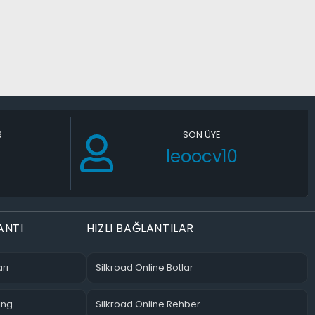
R
SON ÜYE
leoocv10
ANTI
HIZLI BAĞLANTILAR
rı
Silkroad Online Botlar
ing
Silkroad Online Rehber