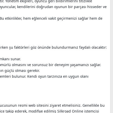
. Yönetim ekipleri, oyuncu geri bildirimlerini titizlikle
e oyuncular, kendilerini doğrudan oyunun bir parçası hisseder ve
r. Bu etkinlikler, hem eğlenceli vakit geçirmenizi sağlar hem de
ken şu faktörleri göz önünde bulundurmanız faydalı olacaktır:
imkanı sunar.
 ömürlü olmasını ve sorunsuz bir deneyim yaşamanızı sağlar.
ın güçlü olması gerekir.
temleri bulunur. Kendi oyun tarzınıza en uygun olanı
ucusunun resmi web sitesini ziyaret etmelisiniz. Genellikle bu
ice takip ederek, modifiye edilmiş Silkroad Online istemcisi