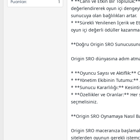
* **Canlı ve Etkin Bir Topluluk:**
Puanları
1
değerlendirerek oyun içi dengeyi,
sunucuya olan bağlılıkları artar.
* **Sürekli Yenilenen İçerik ve Et
oyun içi değerli ödüller kazanma
**Doğru Origin SRO Sunucusun
Origin SRO dünyasına adım atmad
* **Oyuncu Sayısı ve Aktiflik:** 
* **Yönetim Ekibinin Tutumu:** A
* **Sunucu Kararlılığı:** Kesint
* **Özellikler ve Oranlar:** Her
seçmelisiniz.
**Origin SRO Oynamaya Nasıl Ba
Origin SRO maceranıza başlamak o
sitelerden oyunun gerekli istemci