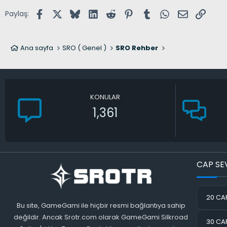
Facebook
X (Twitter)
Bluesky
LinkedIn
Reddit
Pinterest
Tumblr
WhatsApp
E-posta
Link
Paylaş:
Ana sayfa
SRO ( Genel )
SRO Rehber
KONULAR
1,361
CAP SE
20 CAP
Bu site, GameGami ile hiçbir resmi bağlantıya sahip
değildir. Ancak Srotr.com olarak GameGami Silkroad
30 CAP