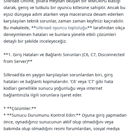
Silkroad Online, yıllara meydan okuyan bir MMORPG klasiği
i
olarak, geniş ve tutkulu bir oyuncu kitlesine sahiptir. Ancak bu
eşsiz dünyaya adım atarken veya maceranıza devam ederken
karşılaşılan teknik sorunlar, zaman zaman keyfinizi kaçırabilir.
Bu makalede, **
silkroad oyuncu topluluğu
** tarafından sıkça
deneyimlenen hataları ve bunlara yönelik etkili çözümleri
detaylı bir şekilde inceleyeceğiz.
**1. Giriş Hataları ve Bağlantı Sorunları (C6, C7, Disconnected
from Server)**
Silkroad'da en yaygın karşılaşılan sorunlardan biri, giriş
hataları ve bağlantı kopmalarıdır. 'C6' veya 'C7' gibi hata
kodları genellikle sunucu yoğunluğu veya internet
bağlantınızla ilgili sorunlara işaret eder.
* **Çözümler:**
* **Sunucu Durumunu Kontrol Edin:** Oyuna giriş yapmadan
önce, oynadığınız sunucunun aktif olup olmadığını veya
bakımda olup olmadığını resmi forumlardan, sosyal medya