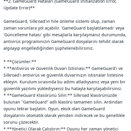
**2. GameGuard Hataları (GameGuard Initialization Error,
Update Error)**
GameGuard, Silkroad'ın hile önleme sistemi olup, zaman
zaman sorunlara yol açabilir. 'GameGuard başlatılamadı' veya
'Güncelleme hatası' gibi mesajlarla karşılaşmanız durumunda,
antivirüs programınızın GameGuard dosyalarını tehdit olarak
algılayıp engellediğinden şüphelenebilirsiniz.
* **Çözümler:**
* **Antivirüs ve Güvenlik Duvarı İstisnası:** GameGuard'ı ve
Silkroad'ı antivirüs ve güvenlik duvarınızın istisnalar listesine
ekleyin. Kurulum sırasında bu adımı atladıysanız veya yeni bir
güvenlik yazılımı yüklediyseniz bu hatayla karşılaşabilirsiniz.
* **GameGuard Klasörünü Silin:** Silkroad klasörünüzde
bulunan "GameGuard" adlı klasörü tamamen silin. Ardından
oyunu tekrar başlatın. Oyun, eksik olan GameGuard
dosyalarını otomatik olarak yeniden indirecek ve bu genellikle
sorunu çözecektir.
* **Yönetici Olarak Çalıştırın:** Oyunu her zaman yönetici