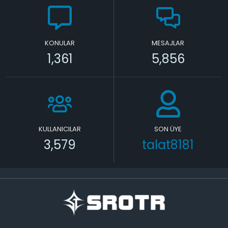
KONULAR
MESAJLAR
1,361
5,856
KULLANICILAR
SON ÜYE
3,579
talat8181