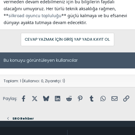
vermeden devam edebilmeniz için bu bilgilerin faydalı
olacağını umuyoruz. Her türlü teknik aksaklığa rağmen,
**
silkroad oyuncu topluluğu
** güçlü kalmaya ve bu efsanevi
dünyayı ayakta tutmaya devam edecektir.
CEVAP YAZMAK IÇIN GIRIŞ YAP YADA KAYIT OL.
Bu konuyu görüntüleyen kullanıcılar
Toplam: 1 (Kullanıcı: 0, Ziyaretçi: 1)
Facebook
X (Twitter)
Bluesky
LinkedIn
Reddit
Pinterest
Tumblr
WhatsApp
E-posta
Lin
Paylaş:
SRO Rehber