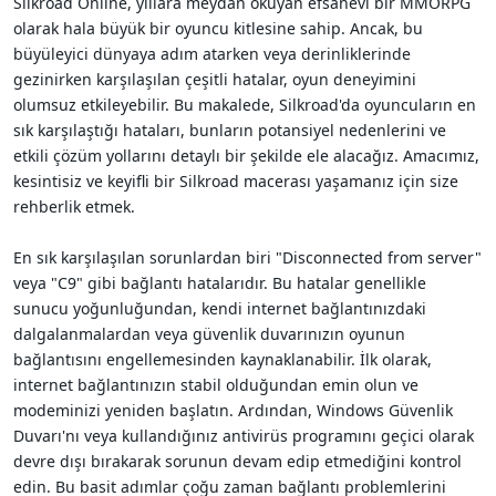
Silkroad Online, yıllara meydan okuyan efsanevi bir MMORPG
i
olarak hala büyük bir oyuncu kitlesine sahip. Ancak, bu
büyüleyici dünyaya adım atarken veya derinliklerinde
gezinirken karşılaşılan çeşitli hatalar, oyun deneyimini
olumsuz etkileyebilir. Bu makalede, Silkroad'da oyuncuların en
sık karşılaştığı hataları, bunların potansiyel nedenlerini ve
etkili çözüm yollarını detaylı bir şekilde ele alacağız. Amacımız,
kesintisiz ve keyifli bir Silkroad macerası yaşamanız için size
rehberlik etmek.
En sık karşılaşılan sorunlardan biri "Disconnected from server"
veya "C9" gibi bağlantı hatalarıdır. Bu hatalar genellikle
sunucu yoğunluğundan, kendi internet bağlantınızdaki
dalgalanmalardan veya güvenlik duvarınızın oyunun
bağlantısını engellemesinden kaynaklanabilir. İlk olarak,
internet bağlantınızın stabil olduğundan emin olun ve
modeminizi yeniden başlatın. Ardından, Windows Güvenlik
Duvarı'nı veya kullandığınız antivirüs programını geçici olarak
devre dışı bırakarak sorunun devam edip etmediğini kontrol
edin. Bu basit adımlar çoğu zaman bağlantı problemlerini