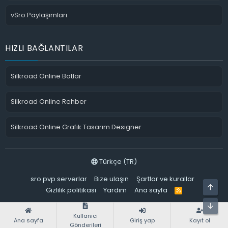
vSro Paylaşımları
HIZLI BAĞLANTILAR
Silkroad Online Botlar
Silkroad Online Rehber
Silkroad Online Grafik Tasarım Designer
Türkçe (TR)
sro pvp serverlar
Bize ulaşın
Şartlar ve kurallar
ÜST
Gizlilik politikası
Yardım
Ana sayfa
R
S
S
ALT
Kullanıcı
Ana sayfa
Giriş yap
Kayıt ol
Gönderileri