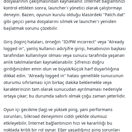
dosyalarının çakışmasından kaynaklanır. İnternet bağlantınızı
kontrol ettikten sonra, launcher'ı yönetici olarak çalıştırmayı
deneyin. Bazen, oyunun kurulu olduğu klasördeki "Patch.dat"
gibi geçici yama dosyalarını silmek ve launcher'ı yeniden
başlatmak sorunu çözebilir.
Giriş (login) hataları, örneğin "ID/PW incorrect" veya "Already
logged in", yanlış kullanıcı adı/şifre girişi, hesabınızın başkası
tarafından kullanılıyor olması veya sunucu tarafında yaşanan
anlık takılmalardan kaynaklanabilir. Şifrenizi doğru
girdiğinizden emin olun ve büyük/küçük harf duyarlılığına
dikkat edin. "Already logged in" hatası genellikle sunucunun
oturumu sıfırlaması için birkaç dakika beklemekle veya
karakterinizin tam olarak sunucudan ayrılmaması nedeniyle
ortaya çıkar; bu durumda sabırlı olmak çoğu zaman yeterlidir.
Oyun içi gecikme (lag) ve yüksek ping, yani performans
sorunları, Silkroad deneyimini ciddi şekilde olumsuz
etkileyebilir. İnternet bağlantınızın hızı ve kararlılığı bu
noktada kritik bir rol oynar. Eğer yaşadığınız ping sorunları