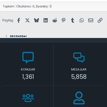
Toplam: 1 (Kullanıcı: 0, Ziyaretçi: 1)
Facebook
X (Twitter)
Bluesky
LinkedIn
Reddit
Pinterest
Tumblr
WhatsApp
E-posta
Lin
Paylaş:
SRO Rehber
KONULAR
MESAJLAR
1,361
5,858