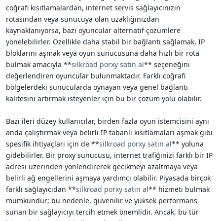
coğrafi kısıtlamalardan, internet servis sağlayıcınızın
rotasından veya sunucuya olan uzaklığınızdan
kaynaklanıyorsa, bazı oyuncular alternatif çözümlere
yönelebilirler. Özellikle daha stabil bir bağlantı sağlamak, IP
bloklarını aşmak veya oyun sunucusuna daha hızlı bir rota
bulmak amacıyla **
silkroad porxy satın al
** seçeneğini
değerlendiren oyuncular bulunmaktadır. Farklı coğrafi
bölgelerdeki sunucularda oynayan veya genel bağlantı
kalitesini artırmak isteyenler için bu bir çözüm yolu olabilir.
Bazı ileri düzey kullanıcılar, birden fazla oyun istemcisini aynı
anda çalıştırmak veya belirli IP tabanlı kısıtlamaları aşmak gibi
spesifik ihtiyaçları için de **
silkroad porxy satın al
** yoluna
gidebilirler. Bir proxy sunucusu, internet trafiğinizi farklı bir IP
adresi üzerinden yönlendirerek gecikmeyi azaltmaya veya
belirli ağ engellerini aşmaya yardımcı olabilir. Piyasada birçok
farklı sağlayıcıdan **
silkroad porxy satın al
** hizmeti bulmak
mümkündür; bu nedenle, güvenilir ve yüksek performans
sunan bir sağlayıcıyı tercih etmek önemlidir. Ancak, bu tür