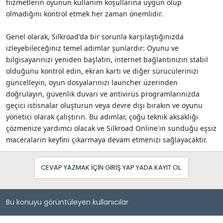
hizmetlerin oyunun kullanım koşullarına uygun olup
olmadığını kontrol etmek her zaman önemlidir.
Genel olarak, Silkroad'da bir sorunla karşılaştığınızda
izleyebileceğiniz temel adımlar şunlardır: Oyunu ve
bilgisayarınızı yeniden başlatın, internet bağlantınızın stabil
olduğunu kontrol edin, ekran kartı ve diğer sürücülerinizi
güncelleyin, oyun dosyalarınızı launcher üzerinden
doğrulayın, güvenlik duvarı ve antivirüs programlarınızda
geçici istisnalar oluşturun veya devre dışı bırakın ve oyunu
yönetici olarak çalıştırın. Bu adımlar, çoğu teknik aksaklığı
çözmenize yardımcı olacak ve Silkroad Online'ın sunduğu eşsiz
maceraların keyfini çıkarmaya devam etmenizi sağlayacaktır.
CEVAP YAZMAK IÇIN GIRIŞ YAP YADA KAYIT OL.
Bu konuyu görüntüleyen kullanıcılar