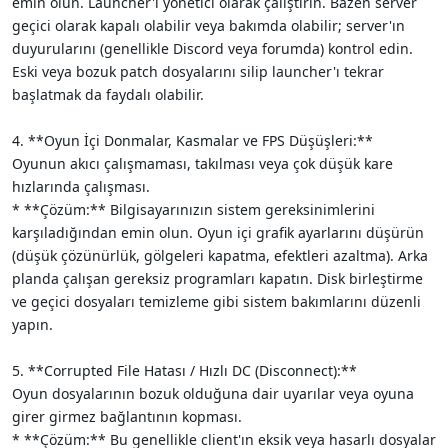
emin olun. Launcher'ı yönetici olarak çalıştırın. Bazen server
geçici olarak kapalı olabilir veya bakımda olabilir; server'ın
duyurularını (genellikle Discord veya forumda) kontrol edin.
Eski veya bozuk patch dosyalarını silip launcher'ı tekrar
başlatmak da faydalı olabilir.
4. **Oyun İçi Donmalar, Kasmalar ve FPS Düşüşleri:**
Oyunun akıcı çalışmaması, takılması veya çok düşük kare
hızlarında çalışması.
* **Çözüm:** Bilgisayarınızın sistem gereksinimlerini
karşıladığından emin olun. Oyun içi grafik ayarlarını düşürün
(düşük çözünürlük, gölgeleri kapatma, efektleri azaltma). Arka
planda çalışan gereksiz programları kapatın. Disk birleştirme
ve geçici dosyaları temizleme gibi sistem bakımlarını düzenli
yapın.
5. **Corrupted File Hatası / Hızlı DC (Disconnect):**
Oyun dosyalarının bozuk olduğuna dair uyarılar veya oyuna
girer girmez bağlantının kopması.
* **Çözüm:** Bu genellikle client'ın eksik veya hasarlı dosyalar