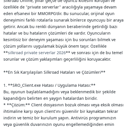
Silkroad Online, yıllar geçse de oyuncu kitlesini koruyan ve
i
özellikle de "private serverlar" aracılığıyla yaşamaya devam
eden efsanevi bir MMORPG'dir. Bu sunucular, orijinal oyun
deneyimini farklı rotalarla sunarak binlerce oyuncuyu bir araya
getirir. Ancak bu renkli dünyanın beraberinde getirdiği bazı
hatalar ve bu hataların çözümleri de vardır. Oyuncuların
kesintisiz bir deneyim yaşaması için bu sorunları bilmek ve
çözüm yollarını uygulamak büyük önem taşır. Özellikle
**
silkroad private serverlar 2026
** ve sonrası için de bu temel
sorunlar ve çözüm yaklaşımları geçerliliğini koruyacaktır.
**En Sık Karşılaşılan Silkroad Hataları ve Çözümleri**
1. **SRO_Client.exe Hatası / Uygulama Hatası:**
Bu, oyunun başlatılamadığını veya beklenmedik bir şekilde
kapandığını belirten en yaygın hatalardan biridir.
* **Çözüm:** Client dosyasının bozuk olması veya eksik olması
ihtimaline karşı oyun client'ını güvenilir bir kaynaktan tekrar
indirin ve temiz bir kurulum yapın. Antivirüs programınızın
veya güvenlik duvarınızın oyunu engellemediğinden emin