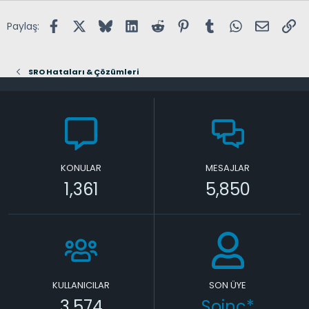
Facebook
X (Twitter)
Bluesky
LinkedIn
Reddit
Pinterest
Tumblr
WhatsApp
E-posta
Lin
Paylaş:
SRO Hataları & Çözümleri
KONULAR
MESAJLAR
1,361
5,850
KULLANICILAR
SON ÜYE
3,574
Soinc*