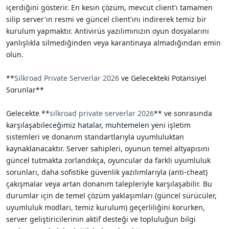
içerdiğini gösterir. En kesin çözüm, mevcut client'ı tamamen
silip server'ın resmi ve güncel client'ını indirerek temiz bir
kurulum yapmaktır. Antivirüs yazılımınızın oyun dosyalarını
yanlışlıkla silmediğinden veya karantinaya almadığından emin
olun.
**
Silkroad Private Serverlar 2026
ve Gelecekteki Potansiyel
Sorunlar**
Gelecekte **
silkroad private serverlar 2026
** ve sonrasında
karşılaşabileceğimiz hatalar, muhtemelen yeni işletim
sistemleri ve donanım standartlarıyla uyumluluktan
kaynaklanacaktır. Server sahipleri, oyunun temel altyapısını
güncel tutmakta zorlandıkça, oyuncular da farklı uyumluluk
sorunları, daha sofistike güvenlik yazılımlarıyla (anti-cheat)
çakışmalar veya artan donanım talepleriyle karşılaşabilir. Bu
durumlar için de temel çözüm yaklaşımları (güncel sürücüler,
uyumluluk modları, temiz kurulum) geçerliliğini korurken,
server geliştiricilerinin aktif desteği ve topluluğun bilgi