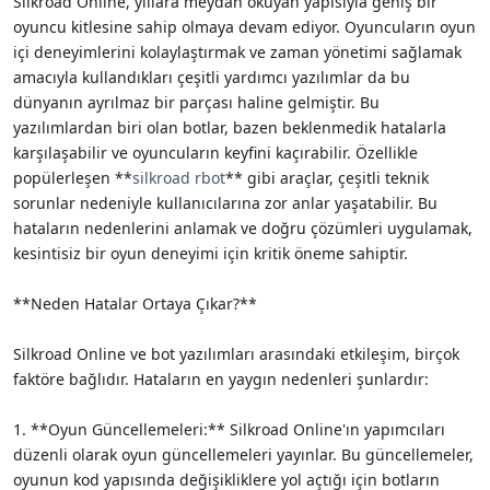
Silkroad Online, yıllara meydan okuyan yapısıyla geniş bir
i
oyuncu kitlesine sahip olmaya devam ediyor. Oyuncuların oyun
içi deneyimlerini kolaylaştırmak ve zaman yönetimi sağlamak
amacıyla kullandıkları çeşitli yardımcı yazılımlar da bu
dünyanın ayrılmaz bir parçası haline gelmiştir. Bu
yazılımlardan biri olan botlar, bazen beklenmedik hatalarla
karşılaşabilir ve oyuncuların keyfini kaçırabilir. Özellikle
popülerleşen **
silkroad rbot
** gibi araçlar, çeşitli teknik
sorunlar nedeniyle kullanıcılarına zor anlar yaşatabilir. Bu
hataların nedenlerini anlamak ve doğru çözümleri uygulamak,
kesintisiz bir oyun deneyimi için kritik öneme sahiptir.
**Neden Hatalar Ortaya Çıkar?**
Silkroad Online ve bot yazılımları arasındaki etkileşim, birçok
faktöre bağlıdır. Hataların en yaygın nedenleri şunlardır:
1. **Oyun Güncellemeleri:** Silkroad Online'ın yapımcıları
düzenli olarak oyun güncellemeleri yayınlar. Bu güncellemeler,
oyunun kod yapısında değişikliklere yol açtığı için botların