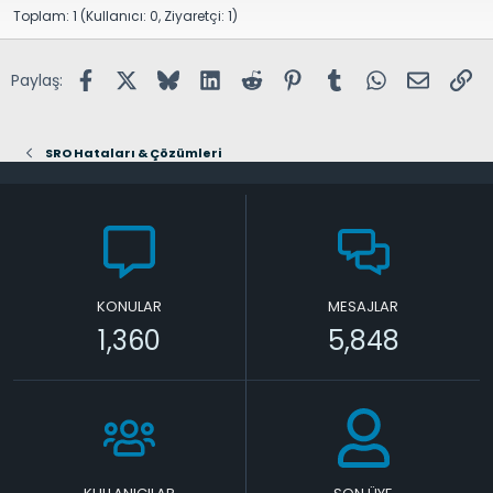
Toplam: 1 (Kullanıcı: 0, Ziyaretçi: 1)
Facebook
X (Twitter)
Bluesky
LinkedIn
Reddit
Pinterest
Tumblr
WhatsApp
E-posta
Lin
Paylaş:
SRO Hataları & Çözümleri
KONULAR
MESAJLAR
1,360
5,848