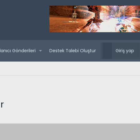
lanıcı Gönderileri
Destek Talebi Oluştur
Yaklaşan sunuc
Giriş yap
r