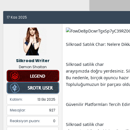
y
a
e
u
n
t
B
g
l
17 Kas 2025
a
ı
e
ş
ç
r
l
t
a
a
Silkroad Satılık Char: Nelere Dikk
t
r
a
i
Silkroad Writer
n
h
Silkroad satilik char
Demon Shaitan
i
arayışınızda doğru yerdesiniz. 
Bu nedenle, birçok oyuncu hazır 
Topluluğumuzun bir parçası olduğu
Katılım
13 Eki 2025
Güvenilir Platformları Tercih Edi
Mesajlar
927
Reaksiyon puanı
0
Silkroad satilik char