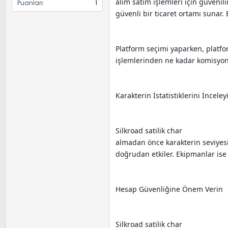
alım satım işlemleri için güvenili
Puanları
1
güvenli bir ticaret ortamı sunar. 
Platform seçimi yaparken, platfo
işlemlerinden ne kadar komisyon 
Karakterin İstatistiklerini İnceley
Silkroad satilik char
almadan önce karakterin seviyesin
doğrudan etkiler. Ekipmanlar ise k
Hesap Güvenliğine Önem Verin
Silkroad satilik char