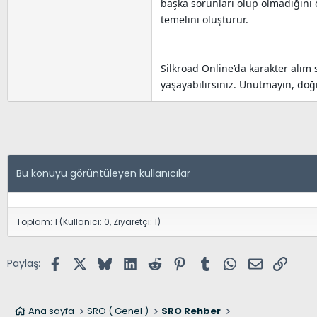
başka sorunları olup olmadığını ö
temelini oluşturur.
Silkroad Online’da karakter alım s
yaşayabilirsiniz. Unutmayın, doğr
Bu konuyu görüntüleyen kullanıcılar
Toplam: 1 (Kullanıcı: 0, Ziyaretçi: 1)
Facebook
X (Twitter)
Bluesky
LinkedIn
Reddit
Pinterest
Tumblr
WhatsApp
E-posta
Link
Paylaş:
Ana sayfa
SRO ( Genel )
SRO Rehber