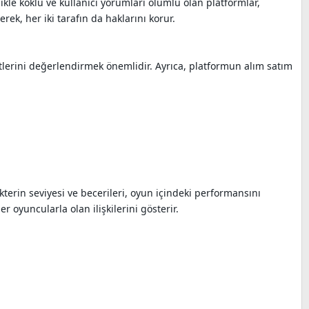
llikle köklü ve kullanıcı yorumları olumlu olan platformlar,
erek, her iki tarafın da haklarını korur.
tlerini değerlendirmek önemlidir. Ayrıca, platformun alım satım
akterin seviyesi ve becerileri, oyun içindeki performansını
r oyuncularla olan ilişkilerini gösterir.