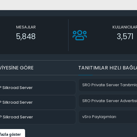
MESAJLAR
KULLANICILA
5,848
3,571
VİYESİNE GÖRE
TANITIMLAR HIZLI BAĞL
SRO Private Server Tanıtımla
 Silkroad Server
SRO Private Server Advertis
 Silkroad Server
vSro Paylaşımları
 Silkroad Server
fazla göster