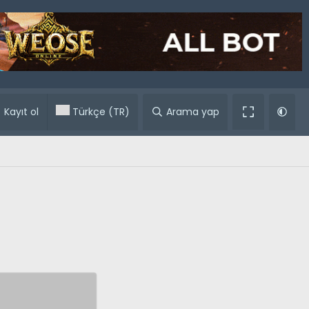
ular
Kayıt ol
Türkçe (TR)
Arama yap