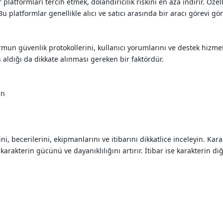
r platformları tercih etmek, dolandırıcılık riskini en aza indirir. Öze
Bu platformlar genellikle alıcı ve satıcı arasında bir aracı görevi gör
rmun güvenlik protokollerini, kullanıcı yorumlarını ve destek hizme
aldığı da dikkate alınması gereken bir faktördür.
in
i, becerilerini, ekipmanlarını ve itibarını dikkatlice inceleyin. Kar
arakterin gücünü ve dayanıklılığını artırır. İtibar ise karakterin diğe