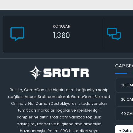
KONULAR
1,360
CAP SE
20 CAP
Bu site, GameGami ile hiçbir resmi bağlantıya sahip
değildir. Ancak Srotr.com olarak GameGami Silkroad
30 CAP
Online'yi Her Zaman Destekliyoruz, sitede yer alan
tüm ticari markalar, logolar ve içerikler ilgili
40 CAP
sahiplerine aittir. srotr.com yalnızca topluluk
paylaşımı, rehber ve bilgilendirme amacıyla
hazırlanmıştır. Resmi SRO hizmetleri veya
+ Daha 