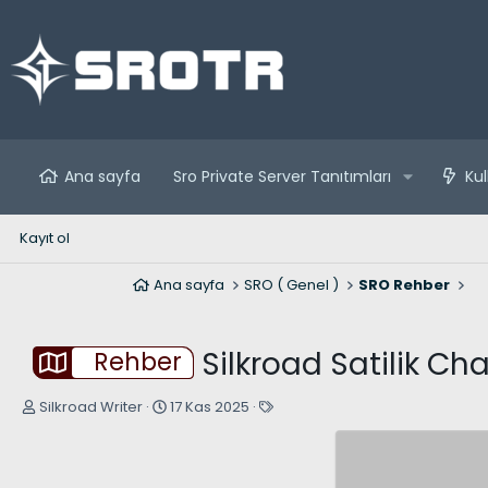
Ana sayfa
Sro Private Server Tanıtımları
Kul
Kayıt ol
Ana sayfa
SRO ( Genel )
SRO Rehber
Silkroad Satilik Cha
Rehber
K
B
E
Silkroad Writer
17 Kas 2025
o
a
t
n
ş
i
u
l
k