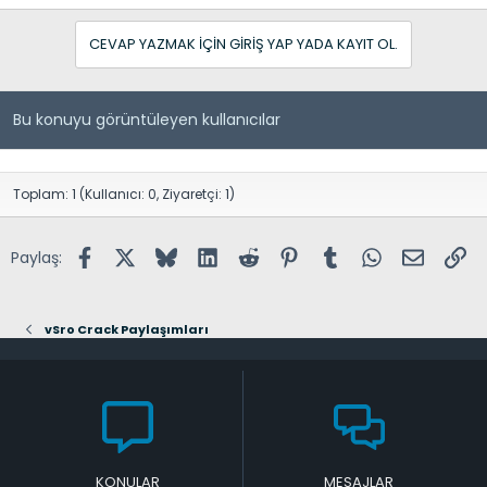
CEVAP YAZMAK IÇIN GIRIŞ YAP YADA KAYIT OL.
Bu konuyu görüntüleyen kullanıcılar
Toplam: 1 (Kullanıcı: 0, Ziyaretçi: 1)
Facebook
X (Twitter)
Bluesky
LinkedIn
Reddit
Pinterest
Tumblr
WhatsApp
E-posta
Lin
Paylaş:
vSro Crack Paylaşımları
KONULAR
MESAJLAR