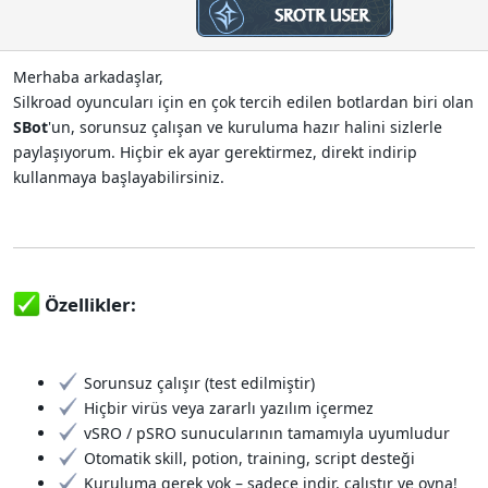
n
h
i
Merhaba arkadaşlar,
Silkroad oyuncuları için en çok tercih edilen botlardan biri olan
SBot
'un, sorunsuz çalışan ve kuruluma hazır halini sizlerle
paylaşıyorum. Hiçbir ek ayar gerektirmez, direkt indirip
kullanmaya başlayabilirsiniz.
Özellikler:​
Sorunsuz çalışır (test edilmiştir)
Hiçbir virüs veya zararlı yazılım içermez
vSRO / pSRO sunucularının tamamıyla uyumludur
Otomatik skill, potion, training, script desteği
Kuruluma gerek yok – sadece indir, çalıştır ve oyna!