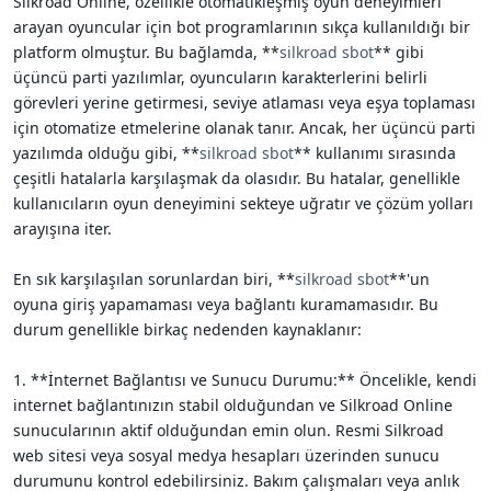
Silkroad Online, özellikle otomatikleşmiş oyun deneyimleri
i
arayan oyuncular için bot programlarının sıkça kullanıldığı bir
platform olmuştur. Bu bağlamda, **
silkroad sbot
** gibi
üçüncü parti yazılımlar, oyuncuların karakterlerini belirli
görevleri yerine getirmesi, seviye atlaması veya eşya toplaması
için otomatize etmelerine olanak tanır. Ancak, her üçüncü parti
yazılımda olduğu gibi, **
silkroad sbot
** kullanımı sırasında
çeşitli hatalarla karşılaşmak da olasıdır. Bu hatalar, genellikle
kullanıcıların oyun deneyimini sekteye uğratır ve çözüm yolları
arayışına iter.
En sık karşılaşılan sorunlardan biri, **
silkroad sbot
**'un
oyuna giriş yapamaması veya bağlantı kuramamasıdır. Bu
durum genellikle birkaç nedenden kaynaklanır:
1. **İnternet Bağlantısı ve Sunucu Durumu:** Öncelikle, kendi
internet bağlantınızın stabil olduğundan ve Silkroad Online
sunucularının aktif olduğundan emin olun. Resmi Silkroad
web sitesi veya sosyal medya hesapları üzerinden sunucu
durumunu kontrol edebilirsiniz. Bakım çalışmaları veya anlık