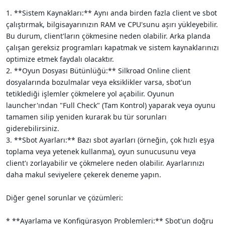
1. **Sistem Kaynakları:** Aynı anda birden fazla client ve sbot
çalıştırmak, bilgisayarınızın RAM ve CPU'sunu aşırı yükleyebilir.
Bu durum, client'ların çökmesine neden olabilir. Arka planda
çalışan gereksiz programları kapatmak ve sistem kaynaklarınızı
optimize etmek faydalı olacaktır.
2. **Oyun Dosyası Bütünlüğü:** Silkroad Online client
dosyalarında bozulmalar veya eksiklikler varsa, sbot'un
tetiklediği işlemler çökmelere yol açabilir. Oyunun
launcher'ından "Full Check" (Tam Kontrol) yaparak veya oyunu
tamamen silip yeniden kurarak bu tür sorunları
giderebilirsiniz.
3. **Sbot Ayarları:** Bazı sbot ayarları (örneğin, çok hızlı eşya
toplama veya yetenek kullanma), oyun sunucusunu veya
client'ı zorlayabilir ve çökmelere neden olabilir. Ayarlarınızı
daha makul seviyelere çekerek deneme yapın.
Diğer genel sorunlar ve çözümleri:
* **Ayarlama ve Konfigürasyon Problemleri:** Sbot'un doğru