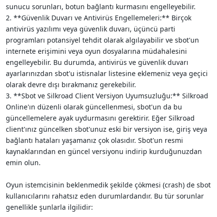
sunucu sorunları, botun bağlantı kurmasını engelleyebilir.
2. **Güvenlik Duvarı ve Antivirüs Engellemeleri:** Birçok
antivirüs yazılımı veya güvenlik duvarı, üçüncü parti
programları potansiyel tehdit olarak algılayabilir ve sbot'un
internete erişimini veya oyun dosyalarına müdahalesini
engelleyebilir. Bu durumda, antivirüs ve güvenlik duvarı
ayarlarınızdan sbot'u istisnalar listesine eklemeniz veya geçici
olarak devre dışı bırakmanız gerekebilir.
3. **Sbot ve Silkroad Client Versiyon Uyumsuzluğu:** Silkroad
Online'ın düzenli olarak güncellenmesi, sbot'un da bu
güncellemelere ayak uydurmasını gerektirir. Eğer Silkroad
client'ınız güncelken sbot'unuz eski bir versiyon ise, giriş veya
bağlantı hataları yaşamanız çok olasıdır. Sbot'un resmi
kaynaklarından en güncel versiyonu indirip kurduğunuzdan
emin olun.
Oyun istemcisinin beklenmedik şekilde çökmesi (crash) de sbot
kullanıcılarını rahatsız eden durumlardandır. Bu tür sorunlar
genellikle şunlarla ilgilidir: