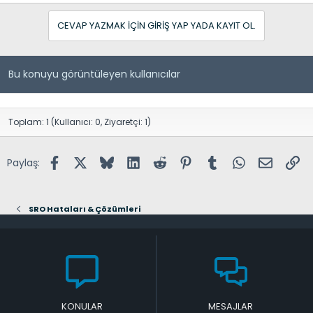
CEVAP YAZMAK IÇIN GIRIŞ YAP YADA KAYIT OL.
Bu konuyu görüntüleyen kullanıcılar
Toplam: 1 (Kullanıcı: 0, Ziyaretçi: 1)
Facebook
X (Twitter)
Bluesky
LinkedIn
Reddit
Pinterest
Tumblr
WhatsApp
E-posta
Lin
Paylaş:
SRO Hataları & Çözümleri
KONULAR
MESAJLAR