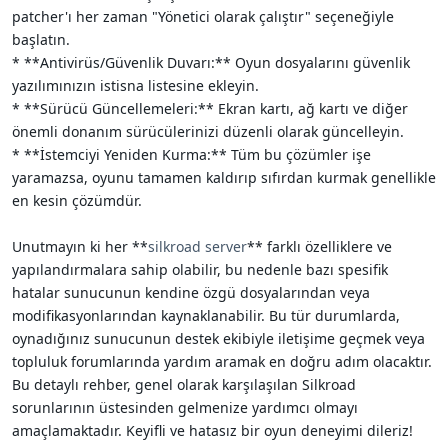
patcher'ı her zaman "Yönetici olarak çalıştır" seçeneğiyle
başlatın.
* **Antivirüs/Güvenlik Duvarı:** Oyun dosyalarını güvenlik
yazılımınızın istisna listesine ekleyin.
* **Sürücü Güncellemeleri:** Ekran kartı, ağ kartı ve diğer
önemli donanım sürücülerinizi düzenli olarak güncelleyin.
* **İstemciyi Yeniden Kurma:** Tüm bu çözümler işe
yaramazsa, oyunu tamamen kaldırıp sıfırdan kurmak genellikle
en kesin çözümdür.
Unutmayın ki her **
silkroad server
** farklı özelliklere ve
yapılandırmalara sahip olabilir, bu nedenle bazı spesifik
hatalar sunucunun kendine özgü dosyalarından veya
modifikasyonlarından kaynaklanabilir. Bu tür durumlarda,
oynadığınız sunucunun destek ekibiyle iletişime geçmek veya
topluluk forumlarında yardım aramak en doğru adım olacaktır.
Bu detaylı rehber, genel olarak karşılaşılan Silkroad
sorunlarının üstesinden gelmenize yardımcı olmayı
amaçlamaktadır. Keyifli ve hatasız bir oyun deneyimi dileriz!