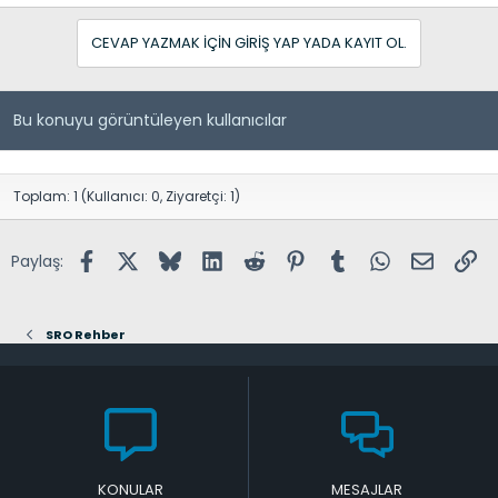
CEVAP YAZMAK IÇIN GIRIŞ YAP YADA KAYIT OL.
Bu konuyu görüntüleyen kullanıcılar
Toplam: 1 (Kullanıcı: 0, Ziyaretçi: 1)
Facebook
X (Twitter)
Bluesky
LinkedIn
Reddit
Pinterest
Tumblr
WhatsApp
E-posta
Lin
Paylaş:
SRO Rehber
KONULAR
MESAJLAR