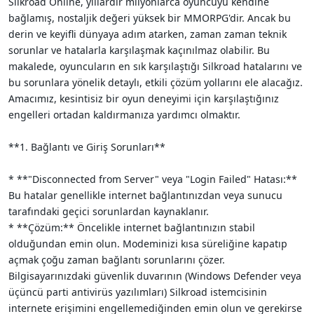
Silkroad Online, yıllardır milyonlarca oyuncuyu kendine
i
bağlamış, nostaljik değeri yüksek bir MMORPG'dir. Ancak bu
derin ve keyifli dünyaya adım atarken, zaman zaman teknik
sorunlar ve hatalarla karşılaşmak kaçınılmaz olabilir. Bu
makalede, oyuncuların en sık karşılaştığı Silkroad hatalarını ve
bu sorunlara yönelik detaylı, etkili çözüm yollarını ele alacağız.
Amacımız, kesintisiz bir oyun deneyimi için karşılaştığınız
engelleri ortadan kaldırmanıza yardımcı olmaktır.
**1. Bağlantı ve Giriş Sorunları**
* **"Disconnected from Server" veya "Login Failed" Hatası:**
Bu hatalar genellikle internet bağlantınızdan veya sunucu
tarafındaki geçici sorunlardan kaynaklanır.
* **Çözüm:** Öncelikle internet bağlantınızın stabil
olduğundan emin olun. Modeminizi kısa süreliğine kapatıp
açmak çoğu zaman bağlantı sorunlarını çözer.
Bilgisayarınızdaki güvenlik duvarının (Windows Defender veya
üçüncü parti antivirüs yazılımları) Silkroad istemcisinin
internete erişimini engellemediğinden emin olun ve gerekirse