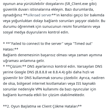
oyunun ana yürütülebilir dosyalarını (SR_Client.exe gibi)
güvenlik duvarı istisnalarına ekleyin. Bazı durumlarda,
oynadığınız **
silkroad server
**'ın kendisi geçici bir bakımda
veya yoğunluktan dolayı bağlantı sorunları yaşıyor olabilir. Bu
durumu öğrenmek için sunucunun resmi forumlarını veya
sosyal medya duyurularını kontrol edin.
* **"Failed to connect to the server" veya "Timed out"
Hatası:**
Bağlantı denemesinin başarısız olması veya zaman aşımına
uğraması anlamına gelir.
* **Çözüm:** DNS ayarlarınızı kontrol edin. Varsayılan DNS
yerine Google DNS (8.8.8.8 ve 8.8.4.4) gibi daha hızlı ve
güvenilir bir DNS kullanmak sorunu çözebilir. Ayrıca, nadiren
de olsa, bölgesel internet kısıtlamaları veya ISS kaynaklı
sorunlar nedeniyle VPN kullanımı da bazı oyuncular için
bağlantı kurmada etkili bir çözüm olabilmektedir.
**2. Oyun Başlatma ve Client Çökme Hataları**