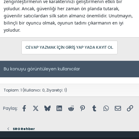
zenginleştirmenin ve karakterinizi geliştirmenin etkili bir
yoludur. Ancak, güvenliği her zaman ön planda tutarak,
güvenilir satıcılardan silk satın almanız önemlidir. Unutmayın,
bilinçli bir oyuncu olmak, oyunun tadını çıkarmanın en iyi
yoludur.
CEVAP YAZMAK IÇIN GIRIŞ YAP YADA KAYIT OL.
Bu konuyu görüntüleyen kullanıcılar
Toplam: 1 (Kullanıcı: 0, Ziyaretçi: 1)
Facebook
X (Twitter)
Bluesky
LinkedIn
Reddit
Pinterest
Tumblr
WhatsApp
E-posta
Lin
Paylaş:
SRO Rehber