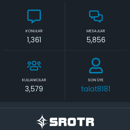
KONULAR
MESAJLAR
1,361
5,856
KULLANICILAR
SON ÜYE
3,579
talat8181