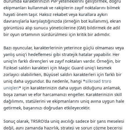
durumda karakterinizin PvP yeteneklerini geliştirmek, doğru
ekipmanları kullanmak ve rakiplerin zayıf noktalarını bilmek
hayati önem taşır. Haksız rekabet veya kurallara aykırı
davranışlarla karşılaştığınızda (örneğin bot kullanımı), ekran
görüntüsü alıp sunucu yöneticilerine (GM) bildirmek de adil
bir oyun ortamının sürdürülmesi için kritik bir adımdır.
Bazı oyuncular, karakterlerinin yeterince güçlü olmaması veya
yanlış uniq'i hedeflemesi gibi stratejik hatalar yapabilir. Her
uniq'in farklı dirençleri ve zayıf noktaları vardır. Örneğin, bir
Fiziksel saldırı karakteri için Magic Guard uniq'i kesmek
zorlayıcı olabilirken, Büyüsel saldırı karakterleri için farklı bir
uniq daha uygundur. Bu nedenle, hangi *
silkroad trsro
uniqleri
* için karakterinizin daha uygun olduğunu anlamak,
boşa zaman ve efor harcamanızı engeller. Karakterinizin skill
dağılımını, statülerini ve ekipmanlarını uniq avına uygun hale
getirmek, başarınızı doğrudan etkileyecektir.
Sonuç olarak, TRSRO'da uniq avcılığı sadece bir şans meselesi
değil, aynı zamanda hazırlık, strateji ve sorun çözme becerisi