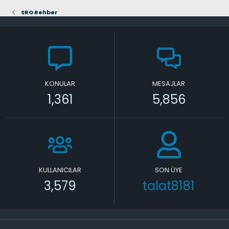
SRO Rehber
KONULAR
MESAJLAR
1,361
5,856
KULLANICILAR
SON ÜYE
3,579
talat8181