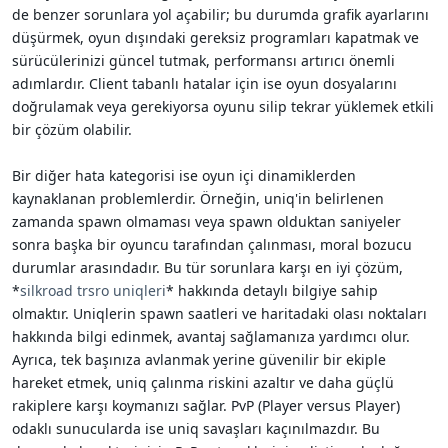
de benzer sorunlara yol açabilir; bu durumda grafik ayarlarını
düşürmek, oyun dışındaki gereksiz programları kapatmak ve
sürücülerinizi güncel tutmak, performansı artırıcı önemli
adımlardır. Client tabanlı hatalar için ise oyun dosyalarını
doğrulamak veya gerekiyorsa oyunu silip tekrar yüklemek etkili
bir çözüm olabilir.
Bir diğer hata kategorisi ise oyun içi dinamiklerden
kaynaklanan problemlerdir. Örneğin, uniq'in belirlenen
zamanda spawn olmaması veya spawn olduktan saniyeler
sonra başka bir oyuncu tarafından çalınması, moral bozucu
durumlar arasındadır. Bu tür sorunlara karşı en iyi çözüm,
*
silkroad trsro uniqleri
* hakkında detaylı bilgiye sahip
olmaktır. Uniqlerin spawn saatleri ve haritadaki olası noktaları
hakkında bilgi edinmek, avantaj sağlamanıza yardımcı olur.
Ayrıca, tek başınıza avlanmak yerine güvenilir bir ekiple
hareket etmek, uniq çalınma riskini azaltır ve daha güçlü
rakiplere karşı koymanızı sağlar. PvP (Player versus Player)
odaklı sunucularda ise uniq savaşları kaçınılmazdır. Bu