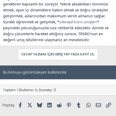
gerektiren kapsamlı bir süreçtir. Teknik aksaklıkları minimize
etmek, oyun içi dinamiklere hakim olmak ve doğru stratejiler
geliştirmek, avlarınızdan maksimum verim almanızı sağlar.
Sürekli öğrenmek ve gelişmek, *
silkroad trsro uniqleri
*
peşindeki yolculuğunuzda size rehberlik edecektir. Azimle ve
doğru çözümlerle hareket ettiğiniz sürece, TRSRO'nun en
değerli uniq ödüllerine ulaşmanız an meselesidir.
CEVAP YAZMAK IÇIN GIRIŞ YAP YADA KAYIT OL.
Bu konuyu görüntüleyen kullanıcılar
Toplam: 1 (Kullanıcı: 0, Ziyaretçi: 1)
Facebook
X (Twitter)
Bluesky
LinkedIn
Reddit
Pinterest
Tumblr
WhatsApp
E-posta
Lin
Paylaş: