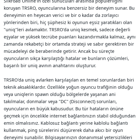
Silkroad Online'ın özel sunucuları arasında popülerliğini
i
koruyan TRSRO, oyuncularına benzersiz bir deneyim sunar. Bu
deneyimin en heyecan verici ve bir o kadar da zorlayıcı
yönlerinden biri, hiç şüphesiz ki oyunun eşsiz yaratıkları olan
"uniq"leri avlamaktır. TRSRO'da uniq kesmek, sadece değerli
eşyalar ve yüksek tecrübe puanları kazandırmakla kalmaz, aynı
zamanda rekabetçi bir ortamda strateji ve sabır gerektiren bir
mücadeleyi de beraberinde getirir. Ancak bu süreçte
oyuncuların sıkça karşılaştığı hatalar ve bunların çözümleri,
başarılı bir uniq avının anahtarını oluşturur.
TRSRO'da uniq avlarken karşılaşılan en temel sorunlardan biri
teknik aksaklıklardır. Özellikle yoğun oyuncu trafiğinin olduğu
veya uniqlerin spawn olduğu bölgelerde yaşanan ani
takılmalar, donmalar veya "DC" (Disconnect) sorunları,
oyuncuların en büyük kabusudur. Bu tür hataların önüne
geçmek için öncelikle internet bağlantınızın stabil olduğundan
emin olmalısınız. Kablosuz bağlantı yerine kablolu bağlantı
kullanmak, ping sürelerini düşürerek daha akıcı bir oyun
deneyimi sunabilir. Bilgisayarınızın donanımsal yetersizlikleri