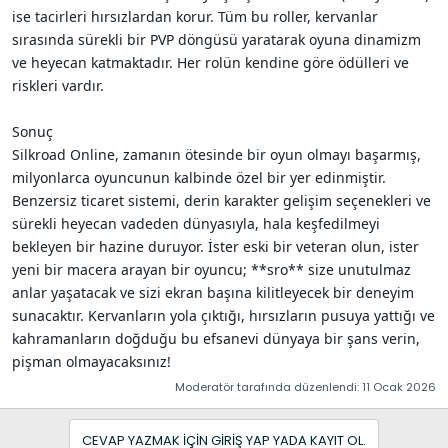
ise tacirleri hırsızlardan korur. Tüm bu roller, kervanlar
sırasında sürekli bir PVP döngüsü yaratarak oyuna dinamizm
ve heyecan katmaktadır. Her rolün kendine göre ödülleri ve
riskleri vardır.
Sonuç
Silkroad Online, zamanın ötesinde bir oyun olmayı başarmış,
milyonlarca oyuncunun kalbinde özel bir yer edinmiştir.
Benzersiz ticaret sistemi, derin karakter gelişim seçenekleri ve
sürekli heyecan vadeden dünyasıyla, hala keşfedilmeyi
bekleyen bir hazine duruyor. İster eski bir veteran olun, ister
yeni bir macera arayan bir oyuncu; **sro** size unutulmaz
anlar yaşatacak ve sizi ekran başına kilitleyecek bir deneyim
sunacaktır. Kervanların yola çıktığı, hırsızların pusuya yattığı ve
kahramanların doğduğu bu efsanevi dünyaya bir şans verin,
pişman olmayacaksınız!
Moderatör tarafında düzenlendi:
11 Ocak 2026
CEVAP YAZMAK IÇIN GIRIŞ YAP YADA KAYIT OL.