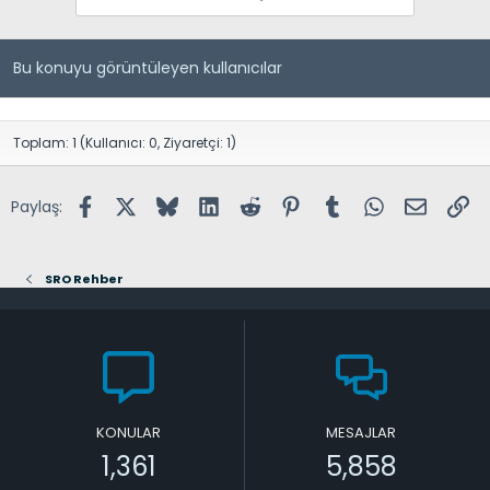
Bu konuyu görüntüleyen kullanıcılar
Toplam: 1 (Kullanıcı: 0, Ziyaretçi: 1)
Facebook
X (Twitter)
Bluesky
LinkedIn
Reddit
Pinterest
Tumblr
WhatsApp
E-posta
Lin
Paylaş:
SRO Rehber
KONULAR
MESAJLAR
1,361
5,858