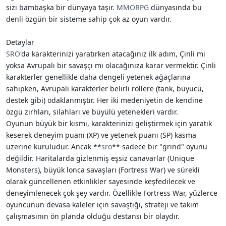
sizi bambaşka bir dünyaya taşır.
MMORPG
dünyasında bu
denli özgün bir sisteme sahip çok az oyun vardır.
Detaylar
SRO
'da karakterinizi yaratırken atacağınız ilk adım, Çinli mi
yoksa Avrupalı bir savaşçı mı olacağınıza karar vermektir. Çinli
karakterler genellikle daha dengeli yetenek ağaçlarına
sahipken, Avrupalı karakterler belirli rollere (tank, büyücü,
destek gibi) odaklanmıştır. Her iki medeniyetin de kendine
özgü zırhları, silahları ve büyülü yetenekleri vardır.
Oyunun büyük bir kısmı, karakterinizi geliştirmek için yaratık
keserek deneyim puanı (XP) ve yetenek puanı (SP) kasma
üzerine kuruludur. Ancak **
sro
** sadece bir "grind" oyunu
değildir. Haritalarda gizlenmiş eşsiz canavarlar (Unique
Monsters), büyük lonca savaşları (Fortress War) ve sürekli
olarak güncellenen etkinlikler sayesinde keşfedilecek ve
deneyimlenecek çok şey vardır. Özellikle Fortress War, yüzlerce
oyuncunun devasa kaleler için savaştığı, strateji ve takım
çalışmasının ön planda olduğu destansı bir olaydır.