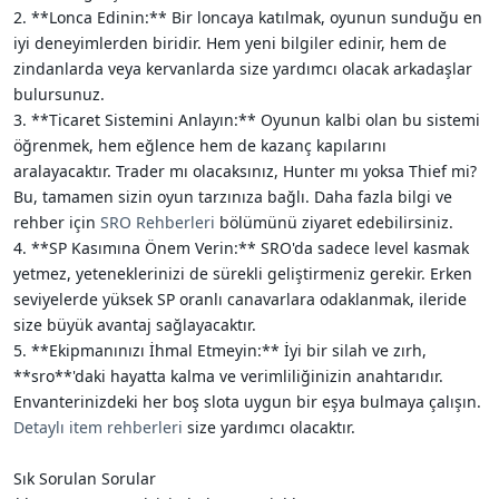
2. **Lonca Edinin:** Bir loncaya katılmak, oyunun sunduğu en
iyi deneyimlerden biridir. Hem yeni bilgiler edinir, hem de
zindanlarda veya kervanlarda size yardımcı olacak arkadaşlar
bulursunuz.
3. **Ticaret Sistemini Anlayın:** Oyunun kalbi olan bu sistemi
öğrenmek, hem eğlence hem de kazanç kapılarını
aralayacaktır. Trader mı olacaksınız, Hunter mı yoksa Thief mi?
Bu, tamamen sizin oyun tarzınıza bağlı. Daha fazla bilgi ve
rehber için
SRO Rehberleri
bölümünü ziyaret edebilirsiniz.
4. **SP Kasımına Önem Verin:** SRO'da sadece level kasmak
yetmez, yeteneklerinizi de sürekli geliştirmeniz gerekir. Erken
seviyelerde yüksek SP oranlı canavarlara odaklanmak, ileride
size büyük avantaj sağlayacaktır.
5. **Ekipmanınızı İhmal Etmeyin:** İyi bir silah ve zırh,
**sro**'daki hayatta kalma ve verimliliğinizin anahtarıdır.
Envanterinizdeki her boş slota uygun bir eşya bulmaya çalışın.
Detaylı item rehberleri
size yardımcı olacaktır.
Sık Sorulan Sorular