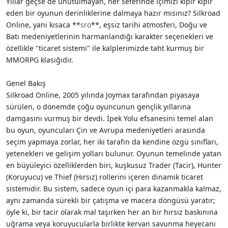
Yıllar geçse de unutulmayan, her seferinde içimizi kıpır kıpır
i
eden bir oyunun derinliklerine dalmaya hazır mısınız? Silkroad
Online, yani kısaca **
sro
**, eşsiz tarihi atmosferi, Doğu ve
Batı medeniyetlerinin harmanlandığı karakter seçenekleri ve
özellikle "ticaret sistemi" ile kalplerimizde taht kurmuş bir
MMORPG klasiğidir.
Genel Bakış
Silkroad Online, 2005 yılında Joymax tarafından piyasaya
sürülen, o dönemde çoğu oyuncunun gençlik yıllarına
damgasını vurmuş bir devdi. İpek Yolu efsanesini temel alan
bu oyun, oyuncuları Çin ve Avrupa medeniyetleri arasında
seçim yapmaya zorlar, her iki tarafın da kendine özgü sınıfları,
yetenekleri ve gelişim yolları bulunur. Oyunun temelinde yatan
en büyüleyici özelliklerden biri, kuşkusuz Trader (Tacir), Hunter
(Koruyucu) ve Thief (Hırsız) rollerini içeren dinamik ticaret
sistemidir. Bu sistem, sadece oyun içi para kazanmakla kalmaz,
aynı zamanda sürekli bir çatışma ve macera döngüsü yaratır;
öyle ki, bir tacir olarak mal taşırken her an bir hırsız baskınına
uğrama veya koruyucularla birlikte kervan savunma heyecanı