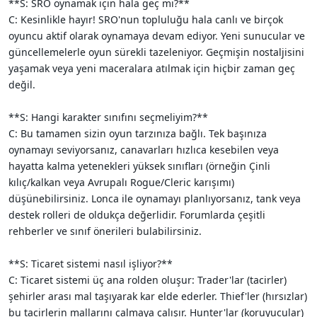
**S: SRO oynamak için hala geç mi?**
C: Kesinlikle hayır! SRO'nun topluluğu hala canlı ve birçok
oyuncu aktif olarak oynamaya devam ediyor. Yeni sunucular ve
güncellemelerle oyun sürekli tazeleniyor. Geçmişin nostaljisini
yaşamak veya yeni maceralara atılmak için hiçbir zaman geç
değil.
**S: Hangi karakter sınıfını seçmeliyim?**
C: Bu tamamen sizin oyun tarzınıza bağlı. Tek başınıza
oynamayı seviyorsanız, canavarları hızlıca kesebilen veya
hayatta kalma yetenekleri yüksek sınıfları (örneğin Çinli
kılıç/kalkan veya Avrupalı Rogue/Cleric karışımı)
düşünebilirsiniz. Lonca ile oynamayı planlıyorsanız, tank veya
destek rolleri de oldukça değerlidir. Forumlarda çeşitli
rehberler ve sınıf önerileri bulabilirsiniz.
**S: Ticaret sistemi nasıl işliyor?**
C: Ticaret sistemi üç ana rolden oluşur: Trader'lar (tacirler)
şehirler arası mal taşıyarak kar elde ederler. Thief'ler (hırsızlar)
bu tacirlerin mallarını çalmaya çalışır. Hunter'lar (koruyucular)