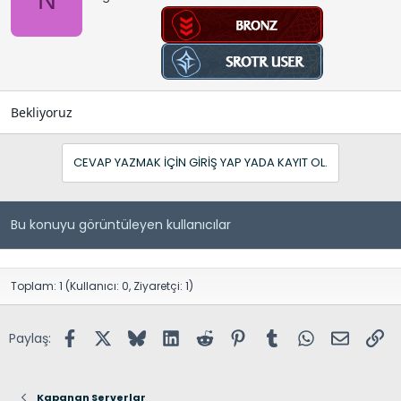
N
Bekliyoruz
CEVAP YAZMAK IÇIN GIRIŞ YAP YADA KAYIT OL.
Bu konuyu görüntüleyen kullanıcılar
Toplam: 1 (Kullanıcı: 0, Ziyaretçi: 1)
Facebook
X (Twitter)
Bluesky
LinkedIn
Reddit
Pinterest
Tumblr
WhatsApp
E-posta
Lin
Paylaş:
Kapanan Serverlar