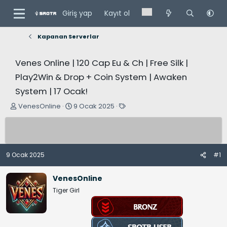
Giriş yap
Kayıt ol
Kapanan Serverlar
Venes Online | 120 Cap Eu & Ch | Free Silk |
Play2Win & Drop + Coin System | Awaken
System | 17 Ocak!
K
B
E
VenesOnline
9 Ocak 2025
o
a
t
n
ş
i
u
l
k
y
a
e
9 Ocak 2025
#1
u
n
t
B
g
l
VenesOnline
a
ı
e
Tiger Girl
ş
ç
r
l
t
a
a