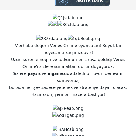
t
r
a
i
n
h
i
Merhaba değerli Venes Online oyuncuları! Büyük bir
heyecanla karşınızdayız!
Uzun süren emeğin ve tutkunun bir araya geldiği Venes
Online'ı sizlere sunmaktan gurur duyuyoruz.
Sizlere
paysız
ve
ingamesiz
adaletli bir oyun deneyimi
sunuyoruz,
burada her şey sadece yetenek ve stratejiye dayalı olacak.
Hazır olun, yeni bir macera başlıyor!