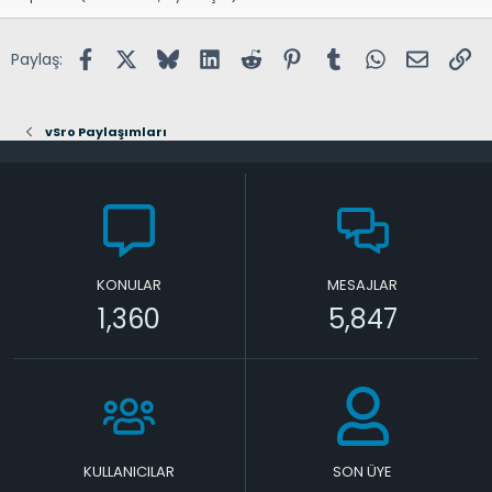
Facebook
X (Twitter)
Bluesky
LinkedIn
Reddit
Pinterest
Tumblr
WhatsApp
E-posta
Lin
Paylaş:
vSro Paylaşımları
KONULAR
MESAJLAR
1,360
5,847
KULLANICILAR
SON ÜYE