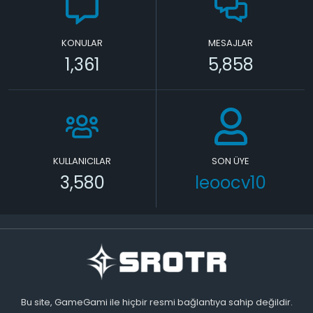
KONULAR
MESAJLAR
1,361
5,858
KULLANICILAR
SON ÜYE
3,580
leoocv10
Bu site, GameGami ile hiçbir resmi bağlantıya sahip değildir.