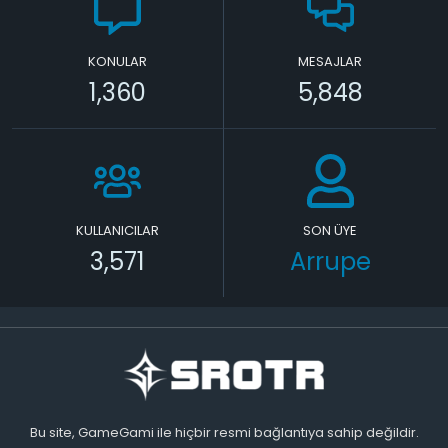
KONULAR
MESAJLAR
1,360
5,848
KULLANICILAR
SON ÜYE
3,571
Arrupe
Bu site, GameGami ile hiçbir resmi bağlantıya sahip değildir.