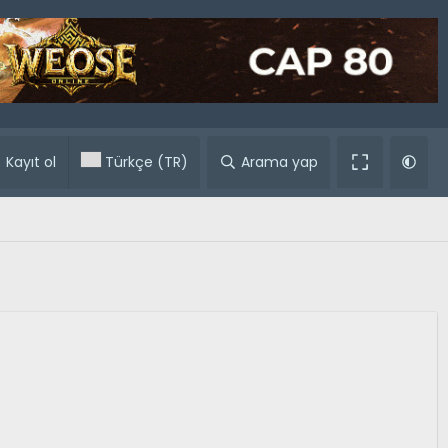
ular
Kayıt ol
Türkçe (TR)
Arama yap