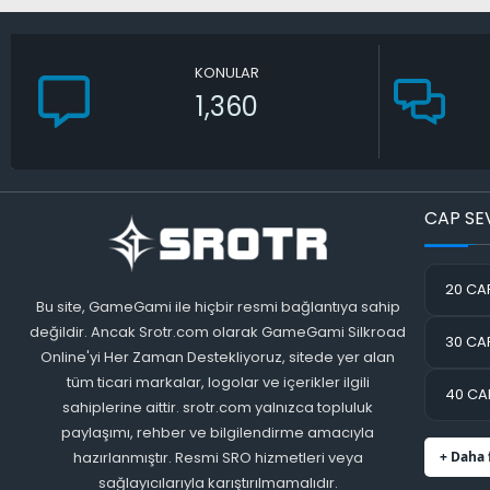
KONULAR
1,360
CAP SE
20 CAP
Bu site, GameGami ile hiçbir resmi bağlantıya sahip
değildir. Ancak Srotr.com olarak GameGami Silkroad
30 CAP
Online'yi Her Zaman Destekliyoruz, sitede yer alan
tüm ticari markalar, logolar ve içerikler ilgili
40 CAP
sahiplerine aittir. srotr.com yalnızca topluluk
paylaşımı, rehber ve bilgilendirme amacıyla
hazırlanmıştır. Resmi SRO hizmetleri veya
+ Daha 
sağlayıcılarıyla karıştırılmamalıdır.