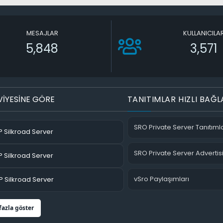
MESAJLAR
KULLANICILA
5,848
3,571
VİYESİNE GÖRE
TANITIMLAR HIZLI BAĞL
SRO Private Server Tanıtımla
 Silkroad Server
SRO Private Server Advertis
 Silkroad Server
vSro Paylaşımları
 Silkroad Server
fazla göster