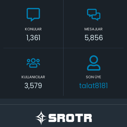
KONULAR
MESAJLAR
1,361
5,856
KULLANICILAR
SON ÜYE
3,579
talat8181