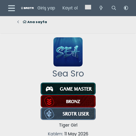
Giriş yap
Kayıt ol
Ana sayfa
Sea Sro
Tiger Girl
Katılım
11 May 2026