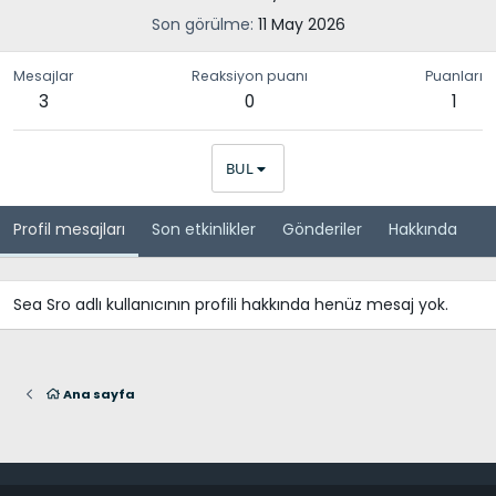
Son görülme
11 May 2026
Mesajlar
Reaksiyon puanı
Puanları
3
0
1
BUL
Profil mesajları
Son etkinlikler
Gönderiler
Hakkında
Sea Sro adlı kullanıcının profili hakkında henüz mesaj yok.
Ana sayfa