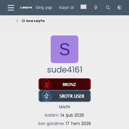
Giriş yap
Kayıt ol
Ana sayfa
S
sude4161
Urichi
Katılım
14 Şub 2026
Son görülme
17 Tem 2026