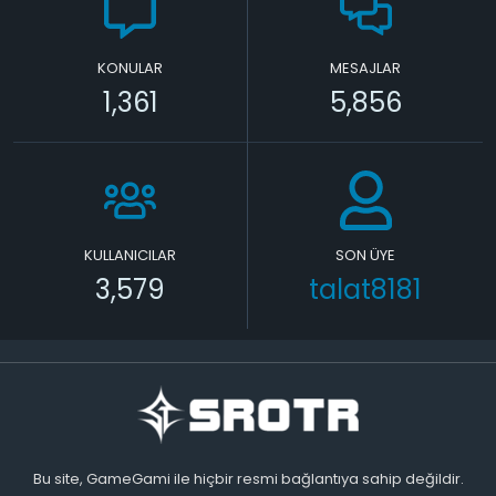
KONULAR
MESAJLAR
1,361
5,856
KULLANICILAR
SON ÜYE
3,579
talat8181
Bu site, GameGami ile hiçbir resmi bağlantıya sahip değildir.