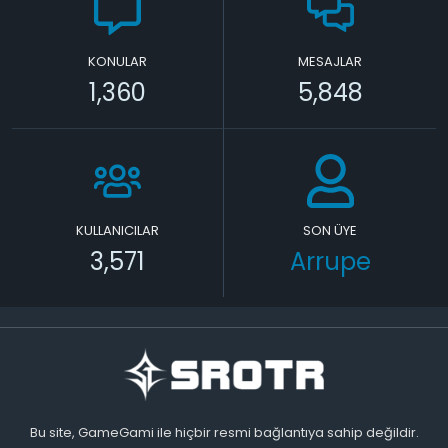
KONULAR
MESAJLAR
1,360
5,848
KULLANICILAR
SON ÜYE
3,571
Arrupe
Bu site, GameGami ile hiçbir resmi bağlantıya sahip değildir.