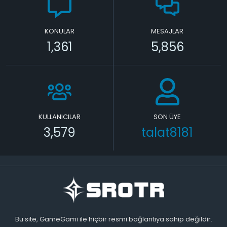
KONULAR
MESAJLAR
1,361
5,856
KULLANICILAR
SON ÜYE
3,579
talat8181
Bu site, GameGami ile hiçbir resmi bağlantıya sahip değildir.