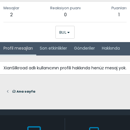
Mesajlar
Reaksiyon puanı
Puanları
2
0
1
BUL
Profil mesajları
Son etkinlikler
Gönderiler
Hakkında
XianSilkroad adlı kullanıcının profili hakkında henüz mesaj yok.
Ana sayfa