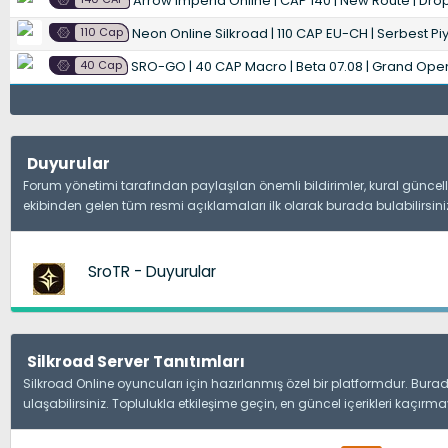
Arrow Imperia Online | CAP 140 | New Route | Drop
110 Cap
Neon Online Silkroad | 110 CAP EU-CH | Serbest Piyasa | Den
40 Cap
SRO-GO | 40 CAP Macro | Beta 07.08 | Grand Openi
Duyurular
Forum yönetimi tarafından paylaşılan önemli bildirimler, kural güncellem
ekibinden gelen tüm resmi açıklamaları ilk olarak burada bulabilirsini
SroTR - Duyurular
Silkroad Server Tanıtımları
Silkroad Online oyuncuları için hazırlanmış özel bir platformdur. Burada
ulaşabilirsiniz. Toplulukla etkileşime geçin, en güncel içerikleri kaçırma