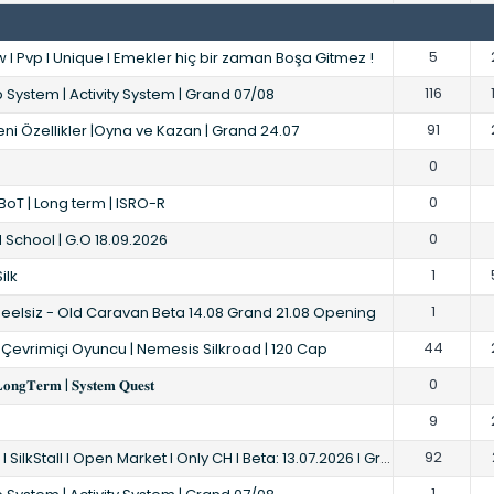
5
| Fw I Pvp I Unique I Emekler hiç bir zaman Boşa Gitmez !
116
 System | Activity System | Grand 07/08
91
eni Özellikler |Oyna ve Kazan | Grand 24.07
0
0
BoT | Long term | ISRO-R
0
 School | G.O 18.09.2026
1
ilk
1
Wheelsiz - Old Caravan Beta 14.08 Grand 21.08 Opening
44
 Çevrimiçi Oyuncu | Nemesis Silkroad | 120 Cap
0
𝐋𝐨𝐧𝐠𝐓𝐞𝐫𝐦 | 𝐒𝐲𝐬𝐭𝐞𝐦 𝐐𝐮𝐞𝐬𝐭
9
92
 l Open Market l Only CH l Beta: 13.07.2026 l Grand: 17.07.2026
1