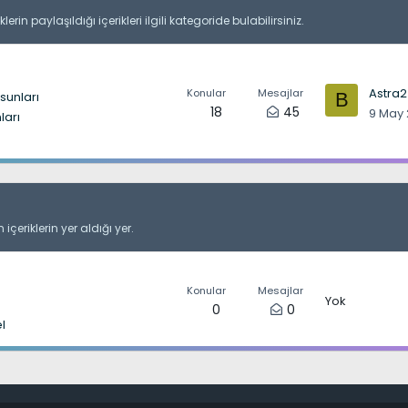
rin paylaşıldığı içerikleri ilgili kategoride bulabilirsiniz.
Konular
Mesajlar
sunları
B
18
45
9 May
ları
çeriklerin yer aldığı yer.
Konular
Mesajlar
Yok
0
0
l