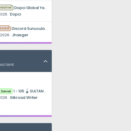
treamer
Dopci Global Yayıncı Dev Kitle [ TR ENG ]
2026
Dopci
iscord
Discord Sunucuları İçin Profesyonel Altyapı ve Büyüme Desteği
 2026
Jhaeger
iz tanıt.
1 - 105 🪀 SULTANMT2 🪀 1-55 BOL DÖNÜŞÜM 🪀 27 ARALIK CUMA 21:00'DA 🪀 ERKEN KAYIT YAPTIR 50.000 MARKA AL! 🪀 OTO AV 🪀 ITEMCI LEGAL SATIŞ İLE TL KAZAN 🪀
 Server
 2026
Silkroad Writer