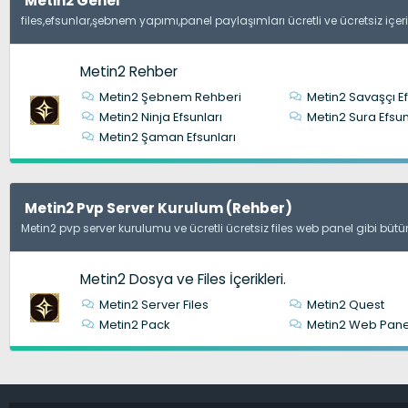
Metin2 Genel
files,efsunlar,şebnem yapımı,panel paylaşımları ücretli ve ücretsiz içerikle
Metin2 Rehber
Metin2 Şebnem Rehberi
Metin2 Savaşçı Ef
Metin2 Ninja Efsunları
Metin2 Sura Efsun
Metin2 Şaman Efsunları
Metin2 Pvp Server Kurulum (Rehber)
Metin2 pvp server kurulumu ve ücretli ücretsiz files web panel gibi bütün i
Metin2 Dosya ve Files İçerikleri.
Metin2 Server Files
Metin2 Quest
Metin2 Pack
Metin2 Web Pane