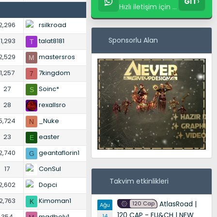
›
GİT
Hızlı iletişim için yaz
2,296
rsilkroad
Sponsorlu Alan
11,293
talat8181
T
2,529
mastersros
M
1,257
7kingdom
7
27
Soinc*
S
28
rexallsro
5,724
_Nuke
N
23
easter
E
2,740
geantaflorin1
G
17
ConSul
Takvim etkinlikleri
2,602
Dopci
2,763
Kimoman1
K
AtlasRoad |
120 Cap
Ağu
120 CAP - EU&CH | NEW
354
madboly1
14