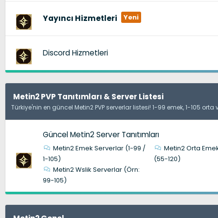
Yayıncı Hizmetleri
Discord Hizmetleri
Metin2 PVP Tanıtımları & Server Listesi
Türkiye'nin en güncel Metin2 PVP serverlar listesi! 1-99 emek, 1-105 orta
Güncel Metin2 Server Tanıtımları
Metin2 Emek Serverlar (1-99 /
Metin2 Orta Emek
1-105)
(55-120)
Metin2 Wslik Serverlar (Örn:
99-105)