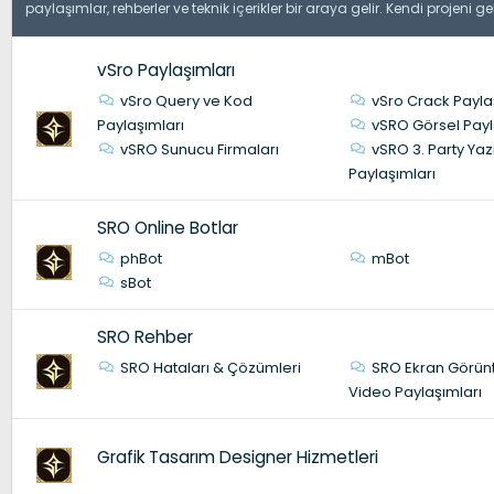
paylaşımlar, rehberler ve teknik içerikler bir araya gelir. Kendi projeni ge
vSro Paylaşımları
vSro Query ve Kod
vSro Crack Payla
Paylaşımları
vSRO Görsel Payl
vSRO Sunucu Firmaları
vSRO 3. Party Yaz
Paylaşımları
SRO Online Botlar
phBot
mBot
sBot
SRO Rehber
SRO Hataları & Çözümleri
SRO Ekran Görünt
Video Paylaşımları
Grafik Tasarım Designer Hizmetleri