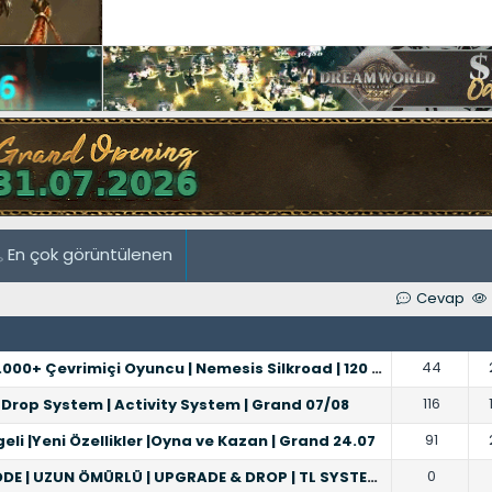
En çok görüntülenen
Cevap
44
00+ Çevrimiçi Oyuncu | Nemesis Silkroad | 120 Cap
116
| Drop System | Activity System | Grand 07/08
91
eli |Yeni Özellikler |Oyna ve Kazan | Grand 24.07
0
ZUN ÖMÜRLÜ | UPGRADE & DROP | TL SYSTEM | 14.08.2026