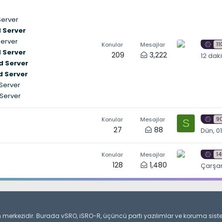
Server
 Server
Server
1
Konular
Mesajlar
 Server
209
3,222
12 dak
d Server
d Server
 Server
 Server
9
Konular
Mesajlar
S
27
88
Dün, 0
1
Konular
Mesajlar
128
1,480
Çarşam
şım merkezidir. Burada vSRO, iSRO-R, üçüncü parti yazılımlar ve koruma siste