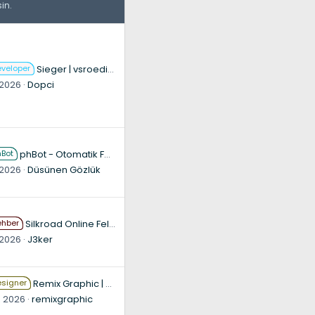
sin.
eveloper
Sieger | vsroeditor.com - vSRO Sunucu Kurulum, Geliştirme & Anahtar Teslim Hizmetler
 2026
Dopci
hBot
phBot - Otomatik Forgotten World Yaptırmak ( Auto FGW )
 2026
Düsünen Gözlük
ehber
Silkroad Online Fellow Pet Rehberi – En Detaylı Kılavuz ve Anlatım
 2026
J3ker
esigner
Remix Graphic | Yeni Nesil Tasarım | 3D & Fantastik Tanıtım | Oyun İçi ve Dışı Tasarımlar | 3D Cinematic Trailer | Oyun içi Trailer | Kaliteli Tasarım
z 2026
remixgraphic