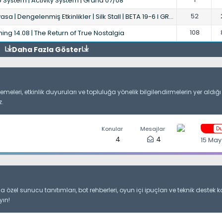
 System | Activity System | Grand 07/08
52
gelenmiş Etkinlikler | Silk Stall | BETA 19-6 l GRAND: 26.06.2026
108
ng 14.08 | The Return of True Nostalgia
Daha Fazla Göster
eleri, etkinlik duyuruları ve topluluğa yönelik bilgilendirmelerin yer aldığ
z.
D
Konular
Mesajlar
4
4
15 May
 özel sunucu tanıtımları, bot rehberleri, oyun içi ipuçları ve teknik destek
yın!