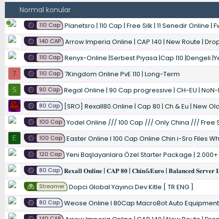
Normal konular
110 Cap
Planetsro | 110 Cap | Free Silk | 11 Senedir Online 
140 CAP
Arrow Imperia Online | CAP 140 | New Route | Drop
110 Cap
Renyx-Online |Serbest Piyasa |Cap 110 |Dengeli |Y
110 Cap
7Kingdom Online PvE 110 | Long-Term
7
90 Cap
Regal Online | 90 Cap progressive | CH-EU | NoN-
S
80 Cap
[SRO] Rexall80.Online | Cap 80 | Ch & Eu | New Old
100 Cap
Yodel Online /// 100 Cap /// Only China /// Free S
100 Cap
Easter Online I 100 Cap Online Chin i-Sro Files 
E
120 Cap
Yeni Başlayanlara Özel Starter Package | 2.000+
80 Cap
𝐑𝐞𝐱𝐚𝐥𝐥 𝐎𝐧𝐥𝐢𝐧𝐞 | 𝐂𝐀𝐏 𝟖𝟎 | 𝐂𝐡𝐢𝐧&𝐄𝐮𝐫𝐨 | 𝐁𝐚𝐥𝐚𝐧𝐜𝐞𝐝 𝐒𝐞𝐫𝐯𝐞𝐫 
Streamer
Dopci Global Yayıncı Dev Kitle [ TR ENG ]
80 Cap
Weose Online l 80Cap MacroBot Auto Equipment l SilkStall
140 CAP