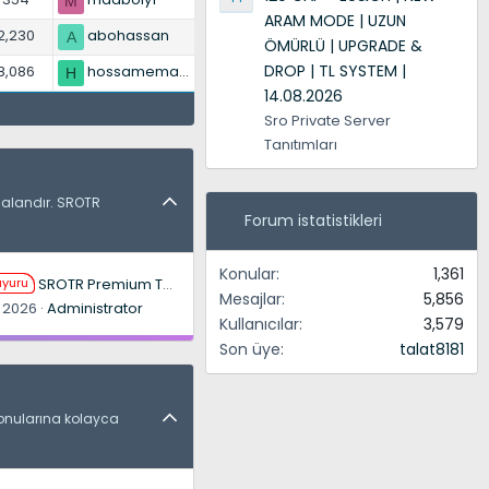
M
ARAM MODE | UZUN
2,230
abohassan
A
ÖMÜRLÜ | UPGRADE &
DROP | TL SYSTEM |
8,086
hossamemara
H
14.08.2026
Sro Private Server
Tanıtımları
ı alandır. SROTR
Forum istatistikleri
Konular
1,361
uyuru
SROTR Premium Tanıtım Etkinliği: Sabit Konu Ayrıcalığı Sizi Bekliyor Hemen Katılın !
Mesajlar
5,856
 2026
Administrator
Kullanıcılar
3,579
Son üye
talat8181
 konularına kolayca