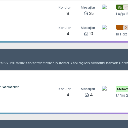
S
Konular
Mesajlar
8
25
1 Ağu 
D
Konular
Mesajlar
4
10
19 Haz
 ve 55-120 wslik server tanıtımları burada. Yeni açılan serverını hemen ücrets
 Serverlar
Konular
Mesajlar
Metin2
4
4
17 Nis