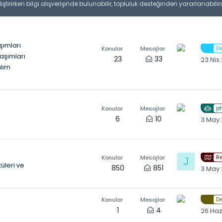
liştirirken bilgi alışverişinde bulunabilir, topluluk desteğinden yararlanabilir
şımları
D
Konular
Mesajlar
aşımları
23
33
23 Nis
ılım
p
Konular
Mesajlar
6
10
3 May
R
Konular
Mesajlar
J
üleri ve
850
851
3 May
D
Konular
Mesajlar
1
4
26 Ha