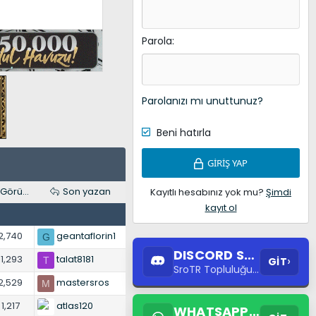
Parola
Parolanızı mı unuttunuz?
Beni hatırla
GIRIŞ YAP
Görüntüleme
Son yazan
Kayıtlı hesabınız yok mu?
Şimdi
kayıt ol
2,740
geantaflorin1
G
DISCORD SUNUCUSU
›
11,293
talat8181
GİT
T
SroTR Topluluğuna Katıl
2,529
mastersros
M
1,217
atlas120
WHATSAPP DESTEK