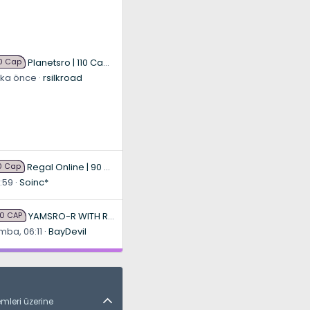
10 Cap
Planetsro | 110 Cap | Free Silk | 11 Senedir Online | Fw I Pvp I Unique I Emekler hiç bir zaman Boşa Gitmez !
ika önce
rsilkroad
0 Cap
Regal Online | 90 Cap progressive | CH-EU | NoN-BoT | Long term | ISRO-R
1:59
Soinc*
40 CAP
YAMSRO-R WITH REBORN SYSTEM | ISRO-R GAME | CAP 140 | FREE SILK | YAMGAMES STUDIO
ba, 06:11
BayDevil
mleri üzerine