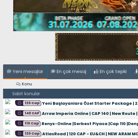
Yeni mesajlar
En çok mesaj
En çok tepki
Konu
Sabit konular
120 Cap
Yeni Başlayanlara Özel Starter Package | 2.0
140 CAP
Arrow Imperia Online | CAP 140 | New Route 
110 Cap
Renyx-Online |Serbest Piyasa |Cap 110 |Deng
120 Cap
AtlasRoad | 120 CAP - EU&CH | NEW ARAM MODE | U