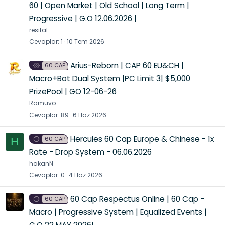
60 | Open Market | Old School | Long Term |
Progressive | G.O 12.06.2026 |
resital
Cevaplar
1
10 Tem 2026
Arius-Reborn | CAP 60 EU&CH |
60 CAP
Macro+Bot Dual System |PC Limit 3| $5,000
PrizePool | GO 12-06-26
Ramuvo
Cevaplar
89
6 Haz 2026
Hercules 60 Cap Europe & Chinese - 1x
60 CAP
H
Rate - Drop System - 06.06.2026
hakanN
Cevaplar
0
4 Haz 2026
60 Cap Respectus Online | 60 Cap -
60 CAP
Macro | Progressive System | Equalized Events |