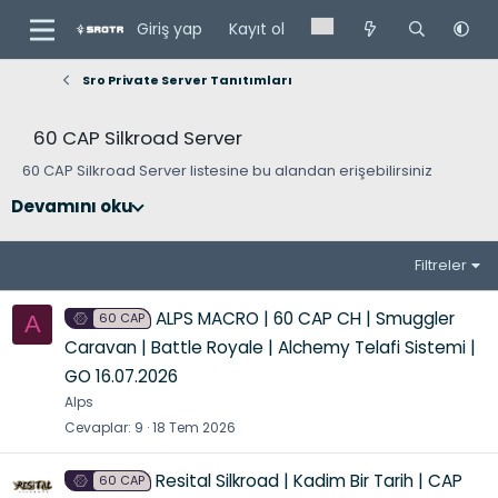
Giriş yap
Kayıt ol
Sro Private Server Tanıtımları
60 CAP Silkroad Server
60 CAP Silkroad Server listesine bu alandan erişebilirsiniz
Devamını oku
Filtreler
ALPS MACRO | 60 CAP CH | Smuggler
60 CAP
A
Caravan | Battle Royale | Alchemy Telafi Sistemi |
GO 16.07.2026
Alps
Cevaplar
9
18 Tem 2026
Resital Silkroad | Kadim Bir Tarih | CAP
60 CAP