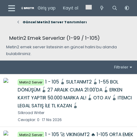
Giriş yap
Kayıt ol
Güncel Metin2 Server Tanıtımları
Metin2 Emek Serverlar (1-99 / 1-105)
Metin2 emek server listesinin en güncel halini bu alanda
bulabilirsiniz.
Filtreler
1 - 105 🪀 SULTANMT2 🪀 1-55 BOL
Metin2 Server
DÖNÜŞÜM 🪀 27 ARALIK CUMA 21:00'DA 🪀 ERKEN
KAYIT YAPTIR 50.000 MARKA AL! 🪀 OTO AV 🪀 ITEMCI
LEGAL SATIŞ İLE TL KAZAN 🪀
Silkroad Writer
Cevaplar
0
17 Nis 2026
1 - 105 🚀 VIKINGMT2 🔥 1-105 ORTA EMEK
Metin2 Server