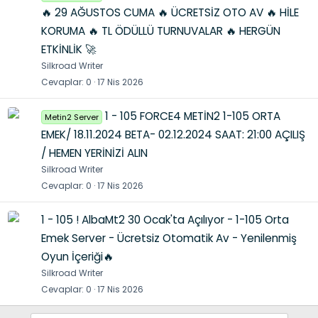
🔥 29 AĞUSTOS CUMA 🔥 ÜCRETSİZ OTO AV 🔥 HİLE
KORUMA 🔥 TL ÖDÜLLÜ TURNUVALAR 🔥 HERGÜN
ETKİNLİK 🚀
Silkroad Writer
Cevaplar
0
17 Nis 2026
1 - 105 FORCE4 METİN2 1-105 ORTA
Metin2 Server
EMEK/ 18.11.2024 BETA- 02.12.2024 SAAT: 21:00 AÇILIŞ
/ HEMEN YERİNİZİ ALIN
Silkroad Writer
Cevaplar
0
17 Nis 2026
1 - 105 ! AlbaMt2 30 Ocak'ta Açılıyor - 1-105 Orta
Emek Server - Ücretsiz Otomatik Av - Yenilenmiş
Oyun İçeriği🔥
Silkroad Writer
Cevaplar
0
17 Nis 2026