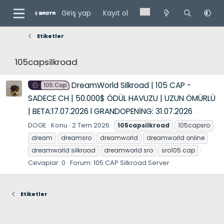
Giriş yap
Kayıt ol
Etiketler
105capsilkroad
DreamWorld Silkroad | 105 CAP -
105 Cap
SADECE CH | 50.000$ ÖDÜL HAVUZU | UZUN ÖMÜRLÜ
| BETA:17.07.2026 l GRANDOPENİNG: 31.07.2026
DOGE
Konu
2 Tem 2026
105capsilkroad
105capsro
dream
dreamsro
dreamworld
dreamworld online
dreamworld silkroad
dreamworld sro
sro105 cap
Cevaplar: 0
Forum:
105 CAP Silkroad Server
Etiketler