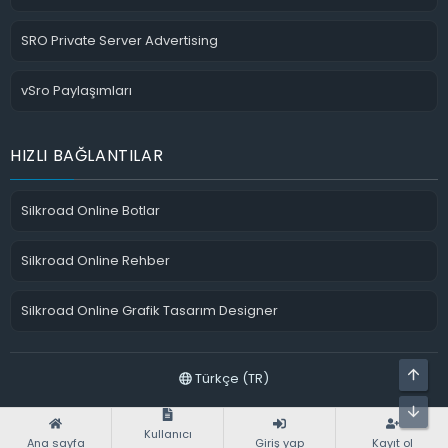
SRO Private Server Advertising
vSro Paylaşımları
HIZLI BAĞLANTILAR
Silkroad Online Botlar
Silkroad Online Rehber
Silkroad Online Grafik Tasarım Designer
ÜST
Türkçe (TR)
ALT
sro pvp serverlar
Bize ulaşın
Şartlar ve kurallar
Gizlilik politikası
Yardım
Ana sayfa
Kullanıcı
R
Ana sayfa
Giriş yap
Kayıt ol
S