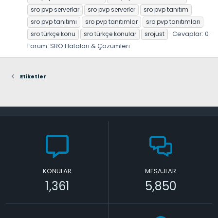
sro pvp serverlar
sro pvp serverler
sro pvp tanıtım
sro pvp tanıtımı
sro pvp tanıtımlar
sro pvp tanıtımları
Cevaplar: 0
sro türkçe konu
sro türkçe konular
srojust
Forum:
SRO Hataları & Çözümleri
Etiketler
KONULAR
MESAJLAR
1,361
5,850