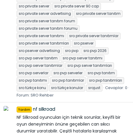
sro private server
sro private server 90 cap
sro private server advertising
sro private server tanıtım
sro private server tanıtım forum
sro private server tanıtım forumu
sro private server tanıtımı
sro private server tanıtımlar
sro private server tanıtımları
sro pserver
sro pserver advertising
sro pvp
sro pvp 2026
sro pvp server tanıtım
sro pvp server tanıtımı
sro pvp server tanıtımlar
sro pvp server tanıtımları
sro pvp serverlar
sro pvp serverler
sro pvp tanıtım
sro pvp tanıtımı
sro pvp tanıtımlar
sro pvp tanıtımları
Cevaplar: 0
sro türkçe konu
sro türkçe konular
srojust
Forum:
SRO Rehber
nf silkroad
Yardım
NF Silkroad oyuncuları için teknik sorunlar, keyifli bir
oyun deneyiminin önüne geçebilen can sıkıcı
durumlar yaratabilir. Çeşitli hatalarla karşılaşmak