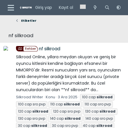
Giriş yap
Kayıt ol
Etiketler
nf silkroad
nf silkroad
Rehber
Silkroad Online, yıllara meydan okuyan ve geniş bir
oyuncu kitlesini kendine bağlayan efsanevi bir
MMORPG'dir. Resmi sunucuların yanı sıra, oyuncuların
farklı deneyimler aradığı birçok özel sunucu (private
server) da popülerliğini korumaktadır. Bu özel
sunuculardan biri olan **nf silkroad** da...
Silkroad Writer
Konu
3 Ara 2025
100 cap
silkroad
100 cap sro pvp
110 cap
silkroad
110 cap sro pvp
120 cap
silkroad
120 cap sro pvp
130 cap
silkroad
130 cap sro pvp
140 cap
silkroad
140 cap sro pvp
30 cap
silkroad
30 cap sro pvp
40 cap
silkroad