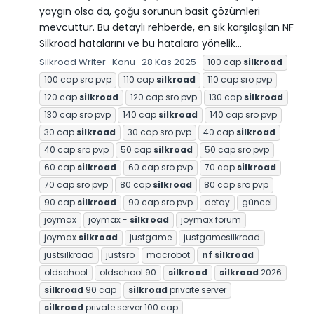
yaygın olsa da, çoğu sorunun basit çözümleri
mevcuttur. Bu detaylı rehberde, en sık karşılaşılan NF
Silkroad hatalarını ve bu hatalara yönelik...
Silkroad Writer
Konu
28 Kas 2025
100 cap
silkroad
100 cap sro pvp
110 cap
silkroad
110 cap sro pvp
120 cap
silkroad
120 cap sro pvp
130 cap
silkroad
130 cap sro pvp
140 cap
silkroad
140 cap sro pvp
30 cap
silkroad
30 cap sro pvp
40 cap
silkroad
40 cap sro pvp
50 cap
silkroad
50 cap sro pvp
60 cap
silkroad
60 cap sro pvp
70 cap
silkroad
70 cap sro pvp
80 cap
silkroad
80 cap sro pvp
90 cap
silkroad
90 cap sro pvp
detay
güncel
joymax
joymax -
silkroad
joymax forum
joymax
silkroad
justgame
justgamesilkroad
justsilkroad
justsro
macrobot
nf
silkroad
oldschool
oldschool 90
silkroad
silkroad
2026
silkroad
90 cap
silkroad
private server
silkroad
private server 100 cap