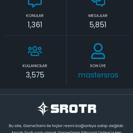
KONULAR
MESAJLAR
1,361
5,851
KULLANICILAR
SON ÜYE
3,575
mastersros
Bu site, GameGami ile hiçbir resmi bağlantıya sahip değildir.
Ancak Srotr.com olarak GameGami Silkroad Online'yi Her