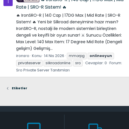
I
Rate | SRO-R Sistem! 🔥
🔥 IronSRO-R | 140 Cap | 17DG Max | Mid Rate | SRO-R
Sistem! 🔥 Yeni bir Silkroad deneyimine hazır mısın?
IronSRO-R, nostalji ile modern sistemleri birleştiren
dengeli ve keyifli bir oyun sunar! ⚔️ Sunucu Özellikleri:
Max Level: 140 Max Item: 17 Degree Mid Rate (Dengeli
gelişim) Gelişmiş...
ironsro
Konu
14 Nis 2026
mmorpg
onlineoyun
Cevaplar: 0
Forum:
privateserver
silkroadonline
sro
Sro Private Server Tanıtımları
Etiketler