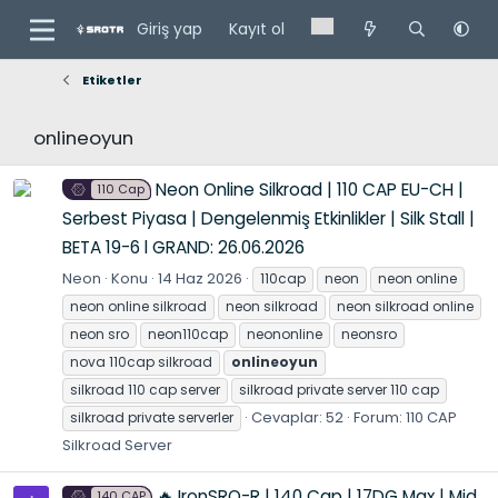
Giriş yap
Kayıt ol
Etiketler
onlineoyun
Neon Online Silkroad | 110 CAP EU-CH |
110 Cap
Serbest Piyasa | Dengelenmiş Etkinlikler | Silk Stall |
BETA 19-6 l GRAND: 26.06.2026
Neon
Konu
14 Haz 2026
110cap
neon
neon online
neon online silkroad
neon silkroad
neon silkroad online
neon sro
neon110cap
neononline
neonsro
nova 110cap silkroad
onlineoyun
silkroad 110 cap server
silkroad private server 110 cap
Cevaplar: 52
Forum:
110 CAP
silkroad private serverler
Silkroad Server
🔥 IronSRO-R | 140 Cap | 17DG Max | Mid
140 CAP