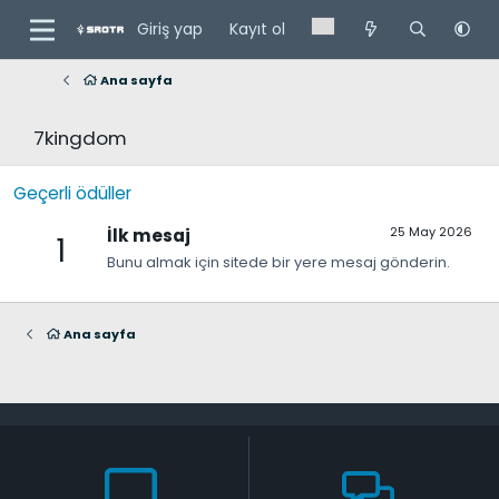
Giriş yap
Kayıt ol
Ana sayfa
7kingdom
Geçerli ödüller
25 May 2026
İlk mesaj
1
Bunu almak için sitede bir yere mesaj gönderin.
Ana sayfa