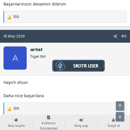
Başarılarınızın devamını dilerim
100
İ
f
a
18 May 2026
#5
d
e
l
artist
e
A
Tiger Girl
r
:
Hayırlı olsun
Daha nice başarılara
100
İ
f
a
Kullanıcı
Ana sayfa
Giriş yap
Kayıt ol
18 May 2026
#6
d
Gönderileri