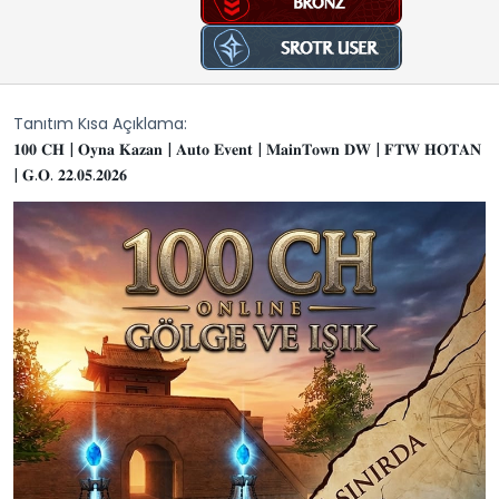
t
r
a
i
n
h
i
Tanıtım Kısa Açıklama
𝟏𝟎𝟎 𝐂𝐇 | 𝐎𝐲𝐧𝐚 𝐊𝐚𝐳𝐚𝐧 | 𝐀𝐮𝐭𝐨 𝐄𝐯𝐞𝐧𝐭 | 𝐌𝐚𝐢𝐧𝐓𝐨𝐰𝐧 𝐃𝐖 | 𝐅𝐓𝐖 𝐇𝐎𝐓𝐀𝐍
| 𝐆.𝐎. 𝟐𝟐.𝟎𝟓.𝟐𝟎𝟐𝟔