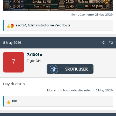
Son düzenleme:
21 Haz 2026
esat34
,
Administrator
ve
VelaNova
İ
f
a
8 May 2026
#2
d
e
l
7x100to
e
7
Tiger Girl
r
:
Hayırlı olsun
Moderatör tarafında düzenlendi:
8 May 2026
100
İ
f
a