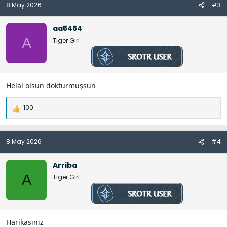
8 May 2026
#3
d
e
l
aa5454
e
A
Tiger Girl
r
:
Helal olsun döktürmüşsün
100
İ
f
a
8 May 2026
#4
d
e
l
Arriba
e
A
Tiger Girl
r
:
Harikasınız