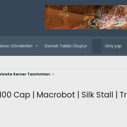
lanıcı Gönderileri
Destek Talebi Oluştur
Yaklaşan sunuc
Giriş yap
rivate Server Tanıtımları
 Cap | Macrobot | Silk Stall | Tri