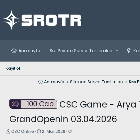
Ana sayfa
Sro Private Server Tanıtımları
Kul
Kayıt ol
Ana sayfa
Silkroad Server Tanıtımları
Sro P
CSC Game - Arya 100
100 Cap
GrandOpenin 03.04.2026
K
B
E
CSC Online
21 Mar 2026
o
a
t