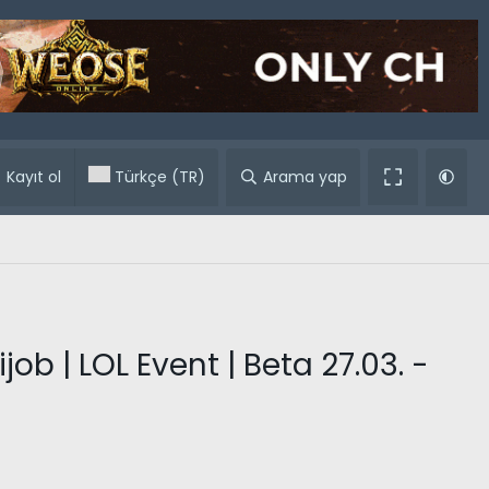
ular
Kayıt ol
Türkçe (TR)
Arama yap
job | LOL Event | Beta 27.03. -