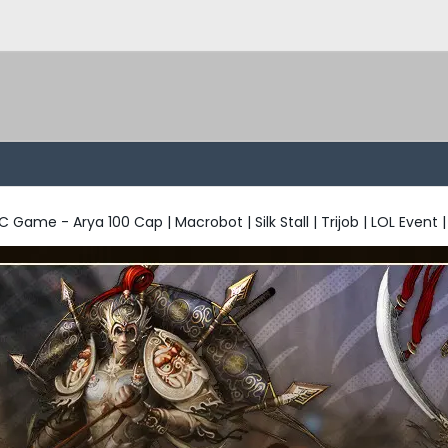
 Game - Arya 100 Cap | Macrobot | Silk Stall | Trijob | LOL Event