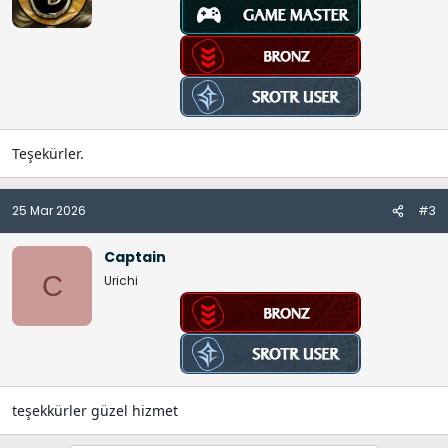
:
Teşekürler.
25 Mar 2026
#3
Captain
C
Urichi
teşekkürler güzel hizmet