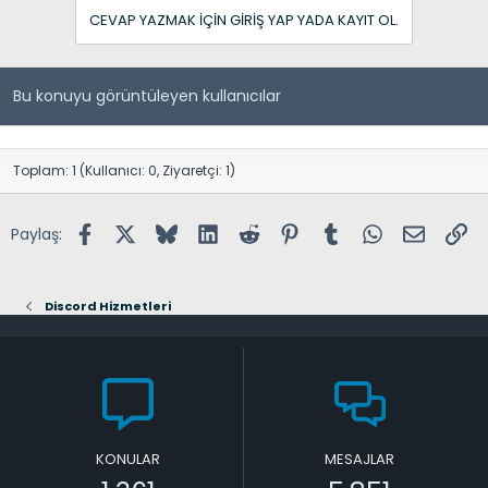
CEVAP YAZMAK IÇIN GIRIŞ YAP YADA KAYIT OL.
Bu konuyu görüntüleyen kullanıcılar
Toplam: 1 (Kullanıcı: 0, Ziyaretçi: 1)
Facebook
X (Twitter)
Bluesky
LinkedIn
Reddit
Pinterest
Tumblr
WhatsApp
E-posta
Lin
Paylaş:
Discord Hizmetleri
KONULAR
MESAJLAR