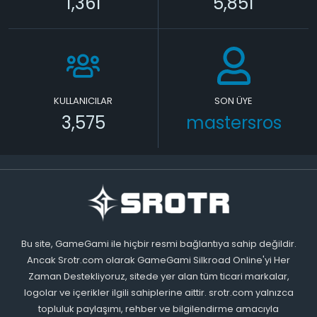
1,361
5,851
KULLANICILAR
SON ÜYE
3,575
mastersros
Bu site, GameGami ile hiçbir resmi bağlantıya sahip değildir.
Ancak Srotr.com olarak GameGami Silkroad Online'yi Her
Zaman Destekliyoruz, sitede yer alan tüm ticari markalar,
logolar ve içerikler ilgili sahiplerine aittir. srotr.com yalnızca
topluluk paylaşımı, rehber ve bilgilendirme amacıyla