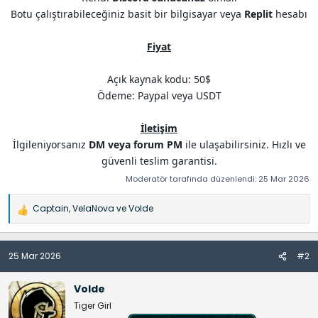
Botu çalıştırabileceğiniz basit bir bilgisayar veya
Replit
hesabı
Fiyat
Açık kaynak kodu: 50$
Ödeme: Paypal veya USDT
İletişim
İlgileniyorsanız
DM veya forum PM
ile ulaşabilirsiniz. Hızlı ve
güvenli teslim garantisi.​
Moderatör tarafında düzenlendi:
25 Mar 2026
Captain
,
VelaNova
ve
Volde
İ
f
a
25 Mar 2026
#2
d
e
l
Volde
e
Tiger Girl
r