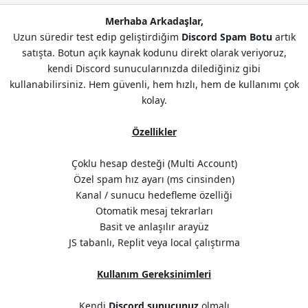
n
h
Merhaba Arkadaşlar,
i
Uzun süredir test edip geliştirdiğim
Discord Spam Botu
artık
satışta. Botun açık kaynak kodunu direkt olarak veriyoruz,
kendi Discord sunucularınızda dilediğiniz gibi
kullanabilirsiniz. Hem güvenli, hem hızlı, hem de kullanımı çok
kolay.
Özellikler
Çoklu hesap desteği (Multi Account)
Özel spam hız ayarı (ms cinsinden)
Kanal / sunucu hedefleme özelliği
Otomatik mesaj tekrarları
Basit ve anlaşılır arayüz
JS tabanlı, Replit veya local çalıştırma
Kullanım Gereksinimleri
Kendi
Discord sunucunuz
olmalı