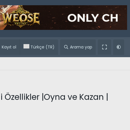
ular
Kayıt ol
Türkçe (TR)
Arama yap
 Özellikler |Oyna ve Kazan |