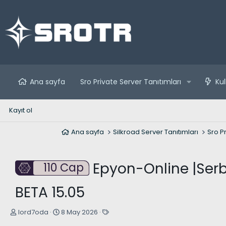
Ana sayfa
Sro Private Server Tanıtımları
Kul
Kayıt ol
Ana sayfa
Silkroad Server Tanıtımları
Sro Pr
Epyon-Online |Serbe
110 Cap
BETA 15.05
K
B
E
lord7oda
8 May 2026
o
a
t