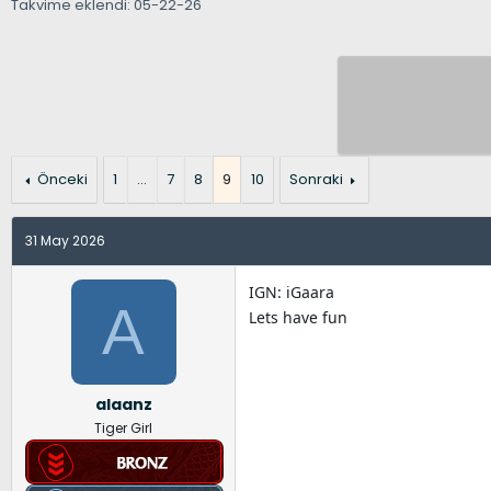
Takvime eklendi: 05-22-26
n
ş
i
u
l
k
y
a
e
u
n
t
B
g
l
a
ı
e
ş
ç
r
Önceki
1
…
7
8
9
10
Sonraki
l
t
a
a
t
r
31 May 2026
a
i
n
h
IGN: iGaara
A
i
Lets have fun
alaanz
Tiger Girl