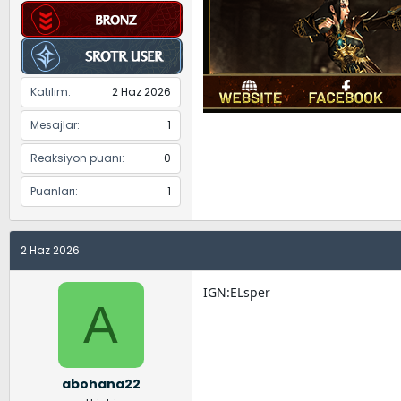
Katılım
2 Haz 2026
Mesajlar
1
Reaksiyon puanı
0
Puanları
1
2 Haz 2026
IGN:ELsper
A
abohana22