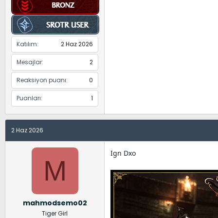
Katılım
2 Haz 2026
Mesajlar
2
Reaksiyon puanı
0
Puanları
1
2 Haz 2026
Ign Dxo
M
mahmodsemo02
Tiger Girl