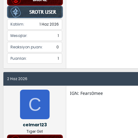
Katılım
1 Haz 2026
Mesajlar
1
Reaksiyon puanı
0
Puanları
1
2 Haz 2026
IGN: Fears0mee
C
celmar123
Tiger Girl