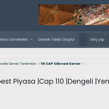
lanıcı Gönderileri
Destek Talebi Oluştur
Yaklaşan sunuc
Giriş yap
ivate Server Tanıtımları
110 CAP Silkroad Server
st Piyasa |Cap 110 |Dengeli |Yeni