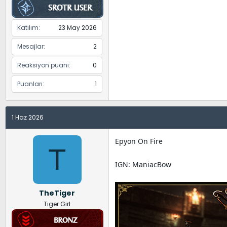
Katılım
23 May 2026
Mesajlar
2
Reaksiyon puanı
0
Puanları
1
1 Haz 2026
Epyon On Fire
T
IGN: ManiacBow
TheTiger
Tiger Girl