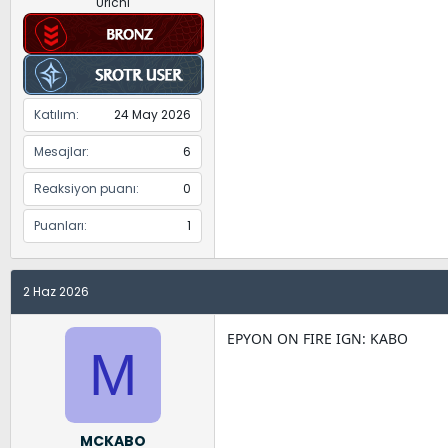
Urichi
Katılım
24 May 2026
Mesajlar
6
Reaksiyon puanı
0
Puanları
1
2 Haz 2026
EPYON ON FIRE IGN: KABO
M
MCKABO