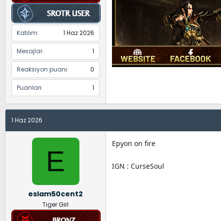
Katılım
1 Haz 2026
Mesajlar
1
Reaksiyon puanı
0
Puanları
1
1 Haz 2026
Epyon on fire
E
IGN : CurseSoul
eslam50cent2
Tiger Girl