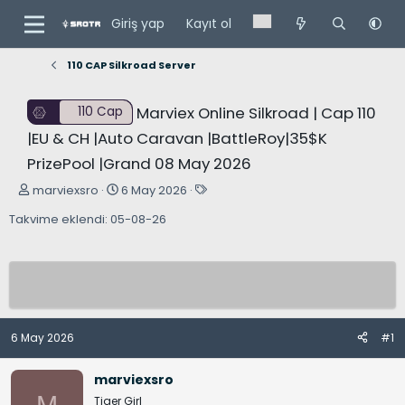
Giriş yap
Kayıt ol
110 CAP Silkroad Server
Marviex Online Silkroad | Cap 110
110 Cap
|EU & CH |Auto Caravan |BattleRoy|35$K
PrizePool |Grand 08 May 2026
K
B
E
marviexsro
6 May 2026
o
a
t
Takvime eklendi: 05-08-26
n
ş
i
u
l
k
y
a
e
u
n
t
B
g
l
a
ı
e
6 May 2026
#1
ş
ç
r
l
t
marviexsro
a
a
Tiger Girl