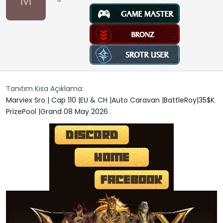
M
t
r
a
i
n
h
i
Tanıtım Kısa Açıklama
Marviex Sro | Cap 110 |EU & CH |Auto Caravan |BattleRoy|35$K
PrizePool |Grand 08 May 2026