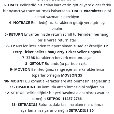
3- TRACE
Belirlediğiniz atılan karakterin gittiği yere gider farklı
bir oyuncuya trace attırmak istiyorsanız
TRACE #Karakter2
gibi
komut yazmanız gerekiyor
4- NOTRACE
Belirlediğiniz karakterin gittiği yere gitmeyi
bırakır
5- RETURN
Envanterinizde return scroll türlerinden herhangi
birisi varsa return atar
6- TP
NPCler üzerinden teleport olmanızı sağlar örneğin
TP
Ferry Ticket Seller Chau,Ferry Ticket Seller Hageuk
7- ZERK
Karakterin berzerk modunu açar
8- GETOUT
Bulunduğu partiden çıkar
9- MOVEON
Belirlediğiniz range içerisine karakterlerizi
toparlar örneğin
MOVEON 35
10- MOUNT
Bu komutla karakterlere ata binmesini sağlarsınız
11- DISMOUNT
Bu komutla attan inmesiğini sağlarsınız
12- SETPOS
Belirlediğiniz bir yeri kasılma alanı olarak ayarlar
örneğin
SETPOS -11287 2766
13- SETRADIUS
Botunuzdaki kasılma alanı menzilinizi
ayarlamanıza yarar örneğin
SETRADIUS 30