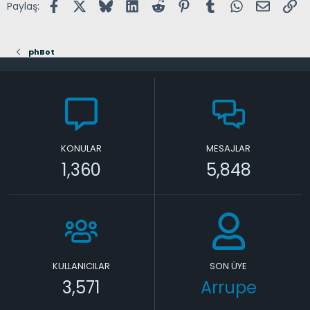
Facebook
X (Twitter)
Bluesky
LinkedIn
Reddit
Pinterest
Tumblr
WhatsApp
E-posta
Lin
Paylaş:
phBot
KONULAR
MESAJLAR
1,360
5,848
KULLANICILAR
SON ÜYE
3,571
Arrupe