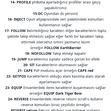
14- PROFILE
phBotta ayarladığınız profiller arası geçiş
yapabilirsiniz
15-DC
Oyundan dc yersiniz
16- INJECT
Oyun altyapısındaki veri paketindeki komutları
kullanmanızı sağlar
17- FOLLOW
Belirlediğiniz karakteri diğer karakterlerin toplu
şekilde takip etmesini sağlar eğer farklı bir karakteri takip
ettirmek isterseniz ismini yazmanız lazım
örneğin
FOLLOW EarthBarrier
18- NOFOLLOW
Takip etmeyi kapatır
19- JUMP
Karakteriniz zıplatır sadece görsel bir efekt
20- SIT
Karakterlerin oturmasını sağlar
21- CAPE
PvP modunu açar örneğin
CAPE red
22- GETPOS
Karakterlerin olduğu alanı kasılma alanı olarak
ayarlamasını sağlar
23- EQUIP
Envanterdeki itemi karakterin kuşanmasını sağlar
örneğin
EQUIP Dark Tiger Bow
24- REVERSE
Envanterdeki reverse return scroll'u kullanır
reverse komutları biraz çeşitlidir örneğin;
REVERSE return
Return attığınız son bölgeye ışınlanır