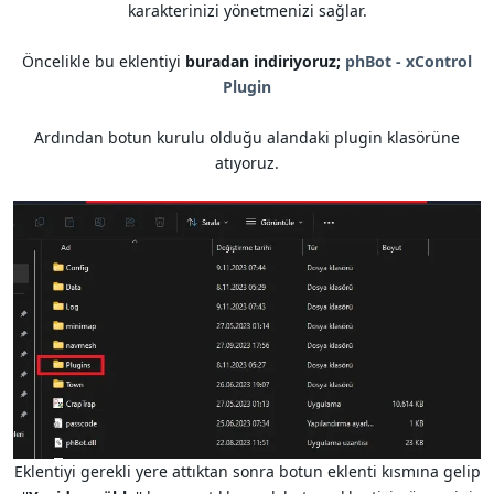
karakterinizi yönetmenizi sağlar.
Öncelikle bu eklentiyi
buradan indiriyoruz;
phBot - xControl
Plugin
Ardından botun kurulu olduğu alandaki plugin klasörüne
atıyoruz.
Eklentiyi gerekli yere attıktan sonra botun eklenti kısmına gelip