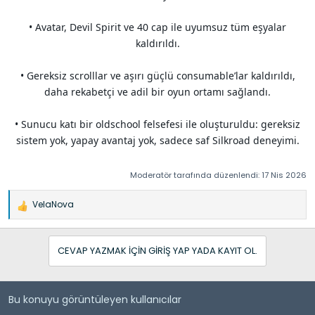
• Avatar, Devil Spirit ve 40 cap ile uyumsuz tüm eşyalar
kaldırıldı.
• Gereksiz scrolllar ve aşırı güçlü consumable’lar kaldırıldı,
daha rekabetçi ve adil bir oyun ortamı sağlandı.
• Sunucu katı bir oldschool felsefesi ile oluşturuldu: gereksiz
sistem yok, yapay avantaj yok, sadece saf Silkroad deneyimi.
Moderatör tarafında düzenlendi:
17 Nis 2026
VelaNova
İ
f
a
CEVAP YAZMAK IÇIN GIRIŞ YAP YADA KAYIT OL.
d
e
l
e
Bu konuyu görüntüleyen kullanıcılar
r