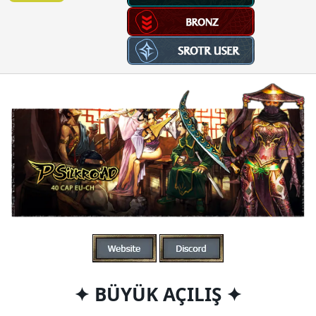
n
h
i
✦ BÜYÜK AÇILIŞ ✦