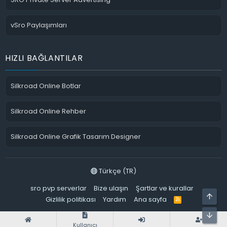
vSro Paylaşımları
HIZLI BAĞLANTILAR
Silkroad Online Botlar
Silkroad Online Rehber
Silkroad Online Grafik Tasarım Designer
Türkçe (TR)
sro pvp serverlar
Bize ulaşın
Şartlar ve kurallar
ÜST
Gizlilik politikası
Yardım
Ana sayfa
R
S
S
ALT
Kullanıcı