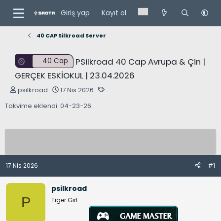
Giriş yap
Kayıt ol
40 CAP Silkroad Server
PSilkroad 40 Cap Avrupa & Çin |
40 Cap
GERÇEK ESKİOKUL | 23.04.2026
K
B
E
psilkroad
17 Nis 2026
o
a
t
Takvime eklendi: 04-23-26
n
ş
i
u
l
k
y
a
e
u
n
t
B
g
l
a
ı
e
17 Nis 2026
#1
ş
ç
r
l
t
psilkroad
a
a
P
Tiger Girl
t
r
a
i