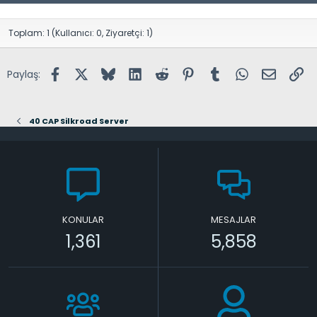
:
Toplam: 1 (Kullanıcı: 0, Ziyaretçi: 1)
Facebook
X (Twitter)
Bluesky
LinkedIn
Reddit
Pinterest
Tumblr
WhatsApp
E-posta
Lin
Paylaş:
40 CAP Silkroad Server
KONULAR
MESAJLAR
1,361
5,858