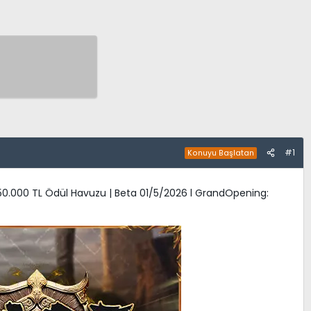
#1
Konuyu Başlatan
 350.000 TL Ödül Havuzu | Beta 01/5/2026 l GrandOpening: