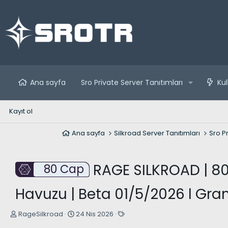
Ana sayfa
Sro Private Server Tanıtımları
Kul
Kayıt ol
Ana sayfa
Silkroad Server Tanıtımları
Sro Pr
RAGE SILKROAD | 80 
80 Cap
Havuzu | Beta 01/5/2026 l Gra
K
B
E
RageSilkroad
24 Nis 2026
o
a
t