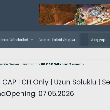
lanıcı Gönderileri
Destek Talebi Oluştur
Yaklaşan sunuc
Giriş yap
ivate Server Tanıtımları
80 CAP Silkroad Server
CAP | CH Only | Uzun Soluklu | S
ndOpening: 07.05.2026