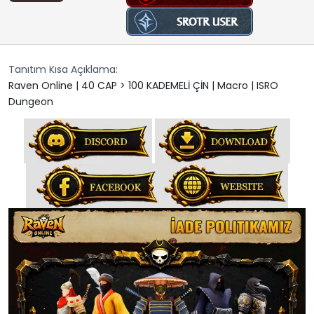
n
h
i
Tanıtım Kısa Açıklama
Raven Online | 40 CAP > 100 KADEMELİ ÇİN | Macro | ISRO
Dungeon