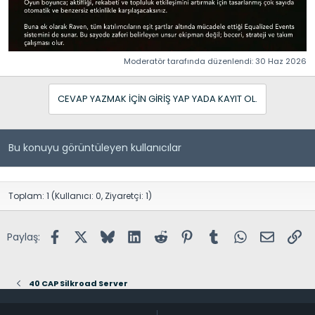
Moderatör tarafında düzenlendi:
30 Haz 2026
CEVAP YAZMAK IÇIN GIRIŞ YAP YADA KAYIT OL.
Bu konuyu görüntüleyen kullanıcılar
Toplam: 1 (Kullanıcı: 0, Ziyaretçi: 1)
Facebook
X (Twitter)
Bluesky
LinkedIn
Reddit
Pinterest
Tumblr
WhatsApp
E-posta
Lin
Paylaş:
40 CAP Silkroad Server