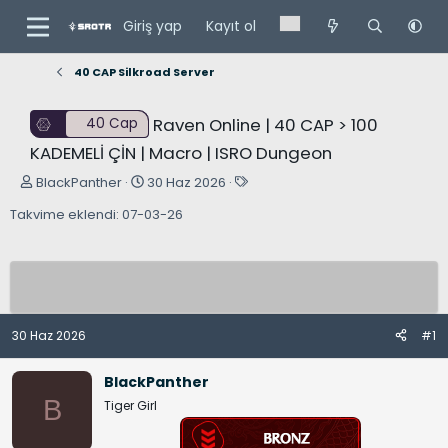
Giriş yap
Kayıt ol
40 CAP Silkroad Server
Raven Online | 40 CAP > 100
40 Cap
KADEMELİ ÇİN | Macro | ISRO Dungeon
K
B
E
BlackPanther
30 Haz 2026
o
a
t
Takvime eklendi: 07-03-26
n
ş
i
u
l
k
y
a
e
u
n
t
B
g
l
a
ı
e
30 Haz 2026
#1
ş
ç
r
l
t
BlackPanther
a
a
B
Tiger Girl
t
r
a
i