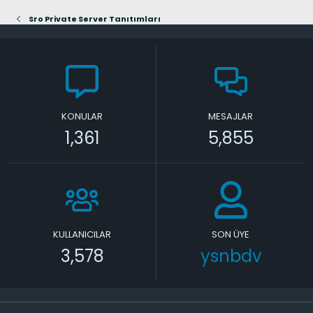
Sro Private Server Tanıtımları
KONULAR
MESAJLAR
1,361
5,855
KULLANICILAR
SON ÜYE
3,578
ysnbdv