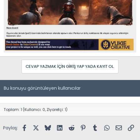
CEVAP YAZMAK IÇIN GIRIŞ YAP YADA KAYIT OL.
Bu konuyu görüntüleyen kullanıcılar
Toplam: 1 (Kullanıcı: 0, Ziyaretçi: 1)
Facebook
X (Twitter)
Bluesky
LinkedIn
Reddit
Pinterest
Tumblr
WhatsApp
E-posta
Lin
Paylaş: