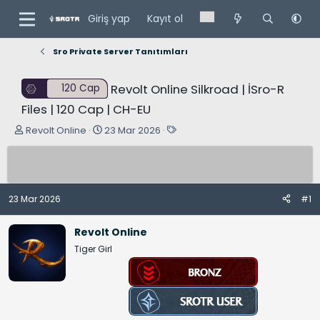
Giriş yap
Kayıt ol
Sro Private Server Tanıtımları
Revolt Online Silkroad | İSro-R
120 Cap
Files | 120 Cap | CH-EU
K
B
E
Revolt Online
23 Mar 2026
o
a
t
n
ş
i
u
l
k
y
a
e
23 Mar 2026
#1
u
n
t
B
g
l
Revolt Online
a
ı
e
Tiger Girl
ş
ç
r
l
t
a
a
t
r
a
i