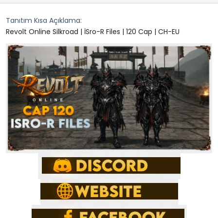
n
h
Tanıtım Kısa Açıklama
i
Revolt Online Silkroad | İSro-R Files | 120 Cap | CH-EU