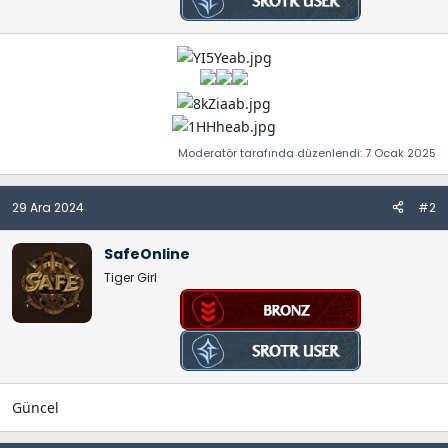
t
r
a
i
n
h
i
Moderatör tarafında düzenlendi:
7 Ocak 2025
29 Ara 2024
#2
SafeOnline
Tiger Girl
Güncel