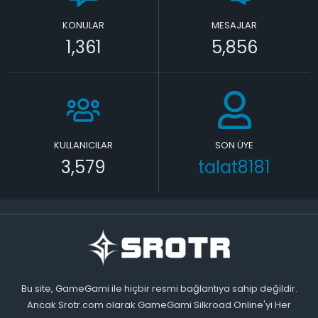
KONULAR
MESAJLAR
1,361
5,856
KULLANICILAR
SON ÜYE
3,579
talat8181
Bu site, GameGami ile hiçbir resmi bağlantıya sahip değildir.
Ancak Srotr.com olarak GameGami Silkroad Online'yi Her