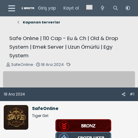
Giriş yap
Kayıt ol
Kapanan Serverlar
Safe Onlıne | 110 Cap - Eu & Ch | Old & Drop
System | Emek Server | Uzun Ömürlü | Egy
System
K
B
E
SafeOnline
18 Ara 2024
o
a
t
n
ş
i
u
l
k
y
a
e
18 Ara 2024
#1
u
n
t
B
g
l
SafeOnline
a
ı
e
Tiger Girl
ş
ç
r
l
t
a
a