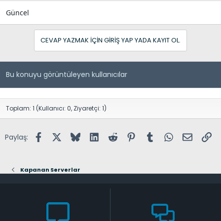
Güncel
CEVAP YAZMAK IÇIN GIRIŞ YAP YADA KAYIT OL.
Bu konuyu görüntüleyen kullanıcılar
Toplam: 1 (Kullanıcı: 0, Ziyaretçi: 1)
Facebook
X (Twitter)
Bluesky
LinkedIn
Reddit
Pinterest
Tumblr
WhatsApp
E-posta
Lin
Paylaş:
Kapanan Serverlar