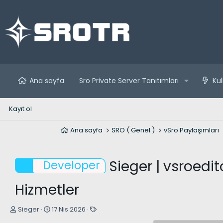
Ana sayfa
Sro Private Server Tanıtımları
Kul
Kayıt ol
Ana sayfa
SRO ( Genel )
vSro Paylaşımları
Sieger | vsroedi
Developer
Hizmetler
K
B
E
Sieger
17 Nis 2026
o
a
t