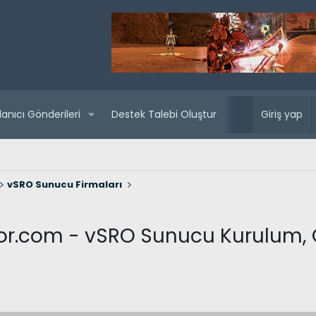
lanıcı Gönderileri
Destek Talebi Oluştur
Yaklaşan sunuc
Giriş yap
vSRO Sunucu Firmaları
tor.com - vSRO Sunucu Kurulum, 