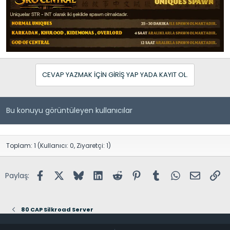
CEVAP YAZMAK IÇIN GIRIŞ YAP YADA KAYIT OL.
Bu konuyu görüntüleyen kullanıcılar
Toplam: 1 (Kullanıcı: 0, Ziyaretçi: 1)
Facebook
X (Twitter)
Bluesky
LinkedIn
Reddit
Pinterest
Tumblr
WhatsApp
E-posta
Lin
Paylaş:
80 CAP Silkroad Server