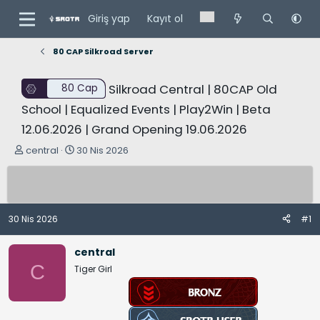
Giriş yap
Kayıt ol
80 CAP Silkroad Server
Silkroad Central | 80CAP Old
80 Cap
School | Equalized Events | Play2Win | Beta
12.06.2026 | Grand Opening 19.06.2026
K
B
central
30 Nis 2026
o
a
n
ş
u
l
y
a
30 Nis 2026
#1
u
n
B
g
central
a
ı
C
Tiger Girl
ş
ç
l
t
a
a