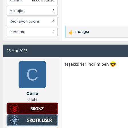
Katılım
14 Ocak 2026
Mesajlar
3
Reaksiyon puanı
4
Jhaeger
Puanları
3
İ
f
a
25 Mar 2026
d
e
l
teşekkürler indrim ben
C
e
r
:
Carlo
Urichi