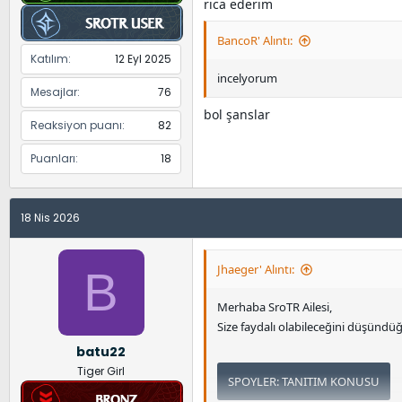
rica ederim
BancoR' Alıntı:
Katılım
12 Eyl 2025
incelyorum
Mesajlar
76
bol şanslar
Reaksiyon puanı
82
Puanları
18
18 Nis 2026
Jhaeger' Alıntı:
B
Merhaba SroTR Ailesi,
Size faydalı olabileceğini düşünd
batu22
Tiger Girl
SPOYLER:
TANITIM KONUSU