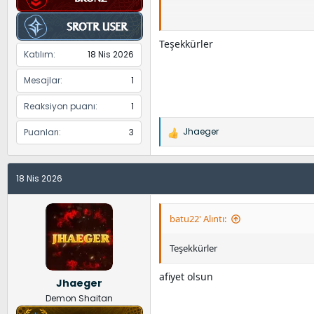
[Gizlenmiş içerik]
Teşekkürler
Katılım
18 Nis 2026
Mesajlar
1
Reaksiyon puanı
1
Jhaeger
Puanları
3
İ
f
a
18 Nis 2026
d
e
l
batu22' Alıntı:
e
r
Teşekkürler
:
afiyet olsun
Jhaeger
Demon Shaitan