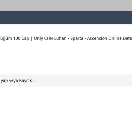
ndüğüm 100 Cap | Only CHN Luhan - Sparta - Ascension Online Datab
ş yap
veya
Kayıt ol
.