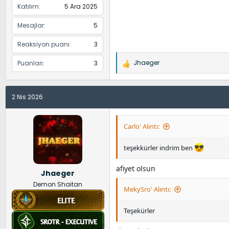
Katılım
5 Ara 2025
Mesajlar
5
Reaksiyon puanı
3
Jhaeger
Puanları
3
İ
f
a
2 Nis 2026
d
e
l
Carlo' Alıntı:
e
r
teşekkürler indrim ben
:
afiyet olsun
Jhaeger
Demon Shaitan
MekySro' Alıntı:
Teşekürler