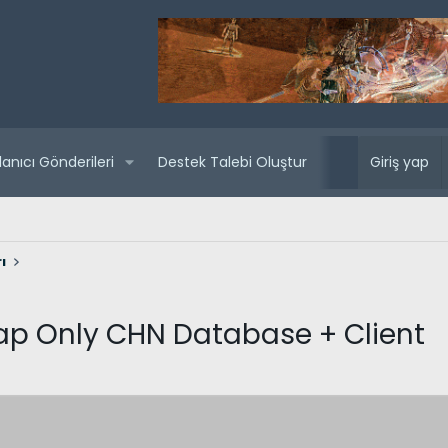
lanıcı Gönderileri
Destek Talebi Oluştur
Yaklaşan sunuc
Giriş yap
ı
Cap Only CHN Database + Client