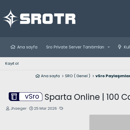
Ana sayfa
Sro Private Server Tanıtımları
Kul
Kayıt ol
Ana sayfa
SRO ( Genel )
vSro Paylaşımlar
Sparta Online | 100 
vSro
K
B
E
Jhaeger
25 Mar 2026
o
a
t
n
ş
i
u
l
k