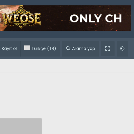
ular
Kayıt ol
Türkçe (TR)
Arama yap