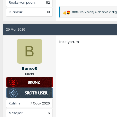
Reaksiyon puanı
82
batu22
,
Volde
,
Carlo
ve 2 diğe
Puanları
18
İ
f
a
25 Mar 2026
d
e
l
incelyorum
B
e
r
:
BancoR
Urichi
Katılım
7 Ocak 2026
Mesajlar
6