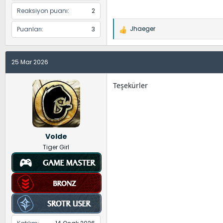
Reaksiyon puanı
2
Jhaeger
Puanları
3
İ
f
a
25 Mar 2026
d
e
l
Teşekürler
e
r
:
Volde
Tiger Girl