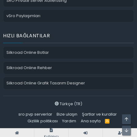
SRO Private Server Advertising
vSro Paylaşımları
HIZLI BAĞLANTILAR
Silkroad Online Botlar
Silkroad Online Rehber
Silkroad Online Grafik Tasarım Designer
Türkçe (TR)
sro pvp serverlar
Bize ulaşın
Şartlar ve kurallar
ÜST
Gizlilik politikası
Yardım
Ana sayfa
R
S
S
ALT
Kullanıcı