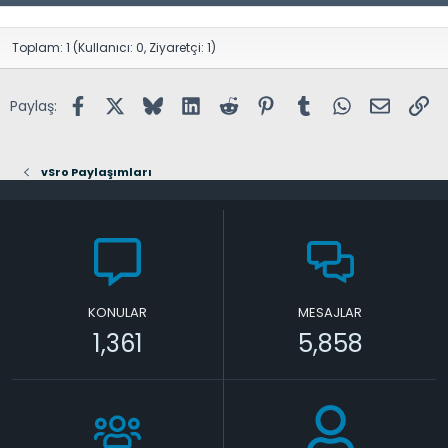
Toplam: 1 (Kullanıcı: 0, Ziyaretçi: 1)
Facebook
X (Twitter)
Bluesky
LinkedIn
Reddit
Pinterest
Tumblr
WhatsApp
E-posta
Lin
Paylaş:
vSro Paylaşımları
KONULAR
MESAJLAR
1,361
5,858