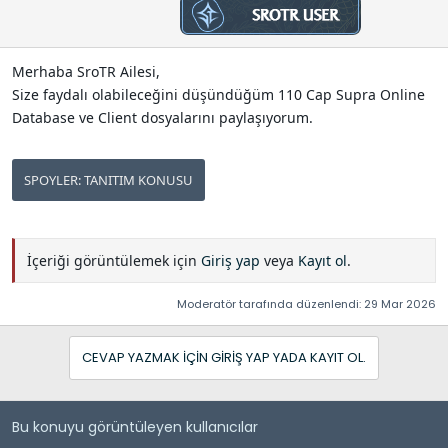
n
h
i
Merhaba SroTR Ailesi,
Size faydalı olabileceğini düşündüğüm 110 Cap Supra Online
Database ve Client dosyalarını paylaşıyorum.
SPOYLER:
TANITIM KONUSU
İçeriği görüntülemek için
Giriş yap
veya
Kayıt ol
.
Moderatör tarafında düzenlendi:
29 Mar 2026
CEVAP YAZMAK IÇIN GIRIŞ YAP YADA KAYIT OL.
Bu konuyu görüntüleyen kullanıcılar