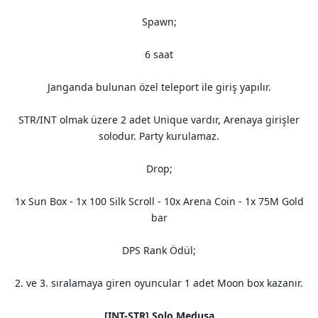
Spawn;
6 saat
Janganda bulunan özel teleport ile giriş yapılır.
STR/INT olmak üzere 2 adet Unique vardır, Arenaya girişler
solodur. Party kurulamaz.
Drop;
1x Sun Box - 1x 100 Silk Scroll - 10x Arena Coin - 1x 75M Gold
bar
DPS Rank Ödül;
2. ve 3. sıralamaya giren oyuncular 1 adet Moon box kazanır.
[INT-STR] Solo Medusa