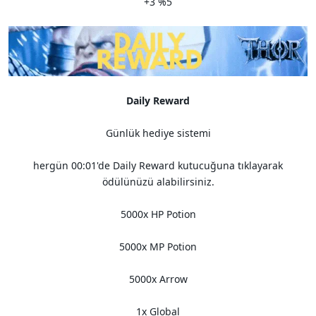
+3 %5
Daily Reward
Günlük hediye sistemi
hergün 00:01'de Daily Reward kutucuğuna tıklayarak
ödülünüzü alabilirsiniz.
5000x HP Potion
5000x MP Potion
5000x Arrow
1x Global