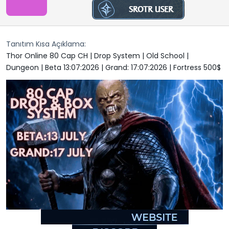
t
r
a
i
n
h
i
Tanıtım Kısa Açıklama
Thor Online 80 Cap CH | Drop System | Old School |
Dungeon | Beta 13:07:2026 | Grand: 17:07:2026 | Fortress 500$