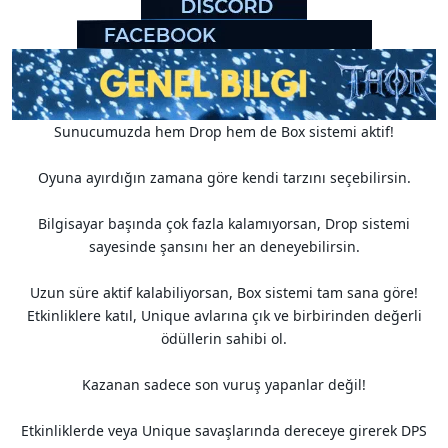
Sunucumuzda hem Drop hem de Box sistemi aktif!
Oyuna ayırdığın zamana göre kendi tarzını seçebilirsin.
Bilgisayar başında çok fazla kalamıyorsan, Drop sistemi
sayesinde şansını her an deneyebilirsin.
Uzun süre aktif kalabiliyorsan, Box sistemi tam sana göre!
Etkinliklere katıl, Unique avlarına çık ve birbirinden değerli
ödüllerin sahibi ol.
Kazanan sadece son vuruş yapanlar değil!
Etkinliklerde veya Unique savaşlarında dereceye girerek DPS