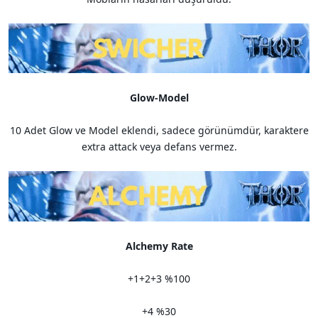
Glow-Model
10 Adet Glow ve Model eklendi, sadece görünümdür, karaktere
extra attack veya defans vermez.
Alchemy Rate
+1+2+3 %100
+4 %30