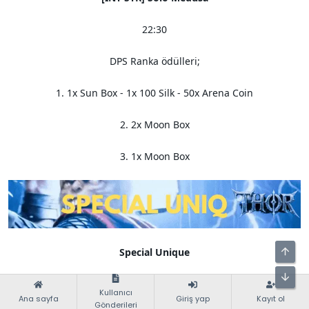
22:30
DPS Ranka ödülleri;
1. 1x Sun Box - 1x 100 Silk - 50x Arena Coin
2. 2x Moon Box
3. 1x Moon Box
Special Unique
Princess INT/STR
Kullanıcı
Ana sayfa
Giriş yap
Kayıt ol
Gönderileri