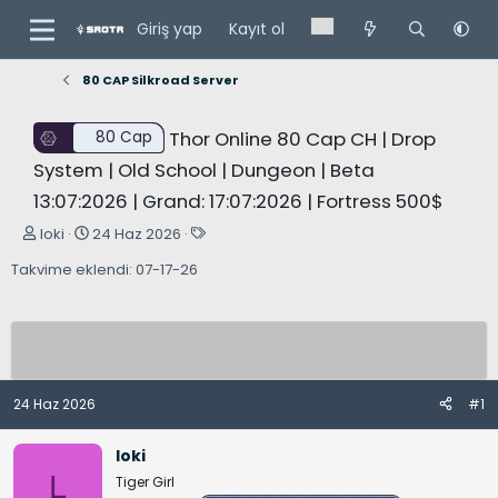
Giriş yap
Kayıt ol
80 CAP Silkroad Server
Thor Online 80 Cap CH | Drop
80 Cap
System | Old School | Dungeon | Beta
13:07:2026 | Grand: 17:07:2026 | Fortress 500$
K
B
E
loki
24 Haz 2026
o
a
t
Takvime eklendi: 07-17-26
n
ş
i
u
l
k
y
a
e
u
n
t
B
g
l
a
ı
e
24 Haz 2026
#1
ş
ç
r
l
t
loki
a
a
L
Tiger Girl