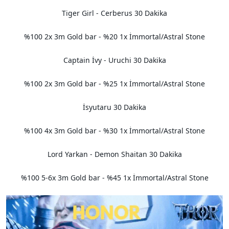
Tiger Girl - Cerberus 30 Dakika
%100 2x 3m Gold bar - %20 1x İmmortal/Astral Stone
Captain İvy - Uruchi 30 Dakika
%100 2x 3m Gold bar - %25 1x İmmortal/Astral Stone
İsyutaru 30 Dakika
%100 4x 3m Gold bar - %30 1x İmmortal/Astral Stone
Lord Yarkan - Demon Shaitan 30 Dakika
%100 5-6x 3m Gold bar - %45 1x İmmortal/Astral Stone