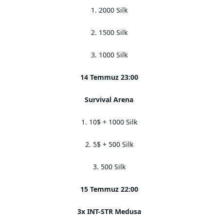
1. 2000 Silk
2. 1500 Silk
3. 1000 Silk
14 Temmuz 23:00
Survival Arena
1. 10$ + 1000 Silk
2. 5$ + 500 Silk
3. 500 Silk
15 Temmuz 22:00
3x INT-STR Medusa