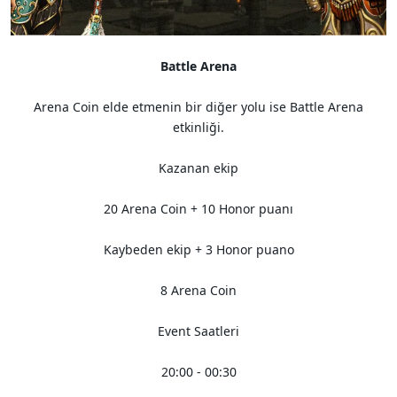
Battle Arena
Arena Coin elde etmenin bir diğer yolu ise Battle Arena
etkinliği.
Kazanan ekip
20 Arena Coin + 10 Honor puanı
Kaybeden ekip + 3 Honor puano
8 Arena Coin
Event Saatleri
20:00 - 00:30